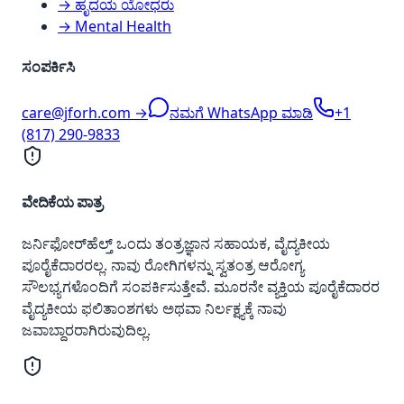
→ ಹೃದಯ ಯೋಧರು
→ Mental Health
ಸಂಪರ್ಕಿಸಿ
care@jforh.com →
ನಮಗೆ WhatsApp ಮಾಡಿ
+1
(817) 290-9833
ವೇದಿಕೆಯ ಪಾತ್ರ
ಜರ್ನಿಫೋರ್‌ಹೆಲ್ತ್ ಒಂದು ತಂತ್ರಜ್ಞಾನ ಸಹಾಯಕ, ವೈದ್ಯಕೀಯ
ಪೂರೈಕೆದಾರರಲ್ಲ. ನಾವು ರೋಗಿಗಳನ್ನು ಸ್ವತಂತ್ರ ಆರೋಗ್ಯ
ಸೌಲಭ್ಯಗಳೊಂದಿಗೆ ಸಂಪರ್ಕಿಸುತ್ತೇವೆ. ಮೂರನೇ ವ್ಯಕ್ತಿಯ ಪೂರೈಕೆದಾರರ
ವೈದ್ಯಕೀಯ ಫಲಿತಾಂಶಗಳು ಅಥವಾ ನಿರ್ಲಕ್ಷ್ಯಕ್ಕೆ ನಾವು
ಜವಾಬ್ದಾರರಾಗಿರುವುದಿಲ್ಲ.