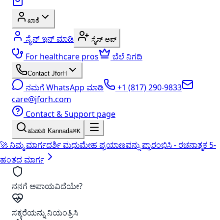
ಖಾತೆ
ಸೈನ್ ಇನ್ ಮಾಡಿ
ಸೈನ್ ಅಪ್
For healthcare pros
ಬೆಲೆ ನಿಗದಿ
Contact JforH
ನಮಗೆ WhatsApp ಮಾಡಿ
+1 (817) 290-9833
care@jforh.com
Contact & Support page
ಹುಡುಕಿ Kannada
⌘K
🚀 ನಿಮ್ಮ ಮಾರ್ಗದರ್ಶಿ ಮಧುಮೇಹ ಪ್ರಯಾಣವನ್ನು ಪ್ರಾರಂಭಿಸಿ - ರಚನಾತ್ಮಕ 5-
ಹಂತದ ಮಾರ್ಗ
ನನಗೆ ಅಪಾಯವಿದೆಯೇ?
ಸಕ್ಕರೆಯನ್ನು ನಿಯಂತ್ರಿಸಿ