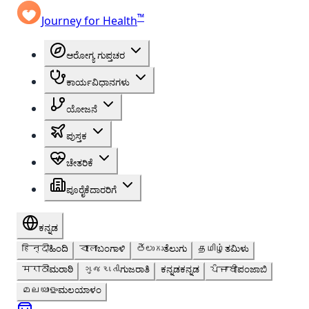
™
Journey for Health
ಆರೋಗ್ಯ ಗುಪ್ತಚರ
ಕಾರ್ಯವಿಧಾನಗಳು
ಯೋಜನೆ
ಪುಸ್ತಕ
ಚೇತರಿಕೆ
ಪೂರೈಕೆದಾರರಿಗೆ
ಕನ್ನಡ
हिन्दी
ಹಿಂದಿ
বাংলা
ಬಂಗಾಳಿ
తెలుగు
ತೆಲುಗು
தமிழ்
ತಮಿಳು
मराठी
ಮರಾಠಿ
ગુજરાતી
ಗುಜರಾತಿ
ಕನ್ನಡ
ಕನ್ನಡ
ਪੰਜਾਬੀ
ಪಂಜಾಬಿ
മലയാളം
ಮಲಯಾಳಂ