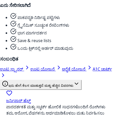
ಏನು ಸೇರಿಸಲಾಗಿದೆ
ಪಾಕಪದ್ಧತಿ-ನಿರ್ದಿಷ್ಟ ಪಟ್ಟಿಗಳು
ಗ್ಲೈಸೆಮಿಕ್ ಸೂಚ್ಯಂಕ ರೇಟಿಂಗ್‌ಗಳು
ಭಾಗ ಮಾರ್ಗದರ್ಶನ
Save & reuse lists
ಒಂದು ಕ್ಲಿಕ್‌ನಲ್ಲಿ ಆರ್ಡರ್ ಮಾಡುವುದು
ಸಂಬಂಧಿತ
ಊಟ ಸ್ಕ್ಯಾನರ್
ಊಟ ಯೋಜನೆ
ಆರೈಕೆ ಯೋಜನೆ
A1C ಚಾರ್ಟ್
ಇದು ಹೇಗೆ ಕೆಲಸ ಮಾಡುತ್ತದೆ ಮತ್ತು ಹೆಚ್ಚಿನ ವಿವರಗಳು
ಜರ್ನಿಫಾರ್ ಹೆಲ್ತ್
ಪಾರದರ್ಶಕತೆ ಮತ್ತು ಸ್ಮಾರ್ಟ್ ಹೋಲಿಕೆ ಸಾಧನಗಳೊಂದಿಗೆ ರೋಗಿಗಳು
ತಮ್ಮ ಆರೋಗ್ಯ ವೆಚ್ಚಗಳನ್ನು ಅರ್ಥಮಾಡಿಕೊಳ್ಳಲು ಮತ್ತು ನಿರ್ವಹಿಸಲು