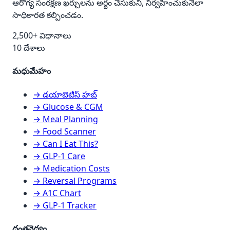
ఆరోగ్య సంరక్షణ ఖర్చులను అర్థం చేసుకుని, నిర్వహించుకునేలా
సాధికారత కల్పించడం.
2,500+ విధానాలు
10 దేశాలు
మధుమేహం
→ డయాబెటిస్ హబ్
→ Glucose & CGM
→ Meal Planning
→ Food Scanner
→ Can I Eat This?
→ GLP-1 Care
→ Medication Costs
→ Reversal Programs
→ A1C Chart
→ GLP-1 Tracker
దంతవైద్యం