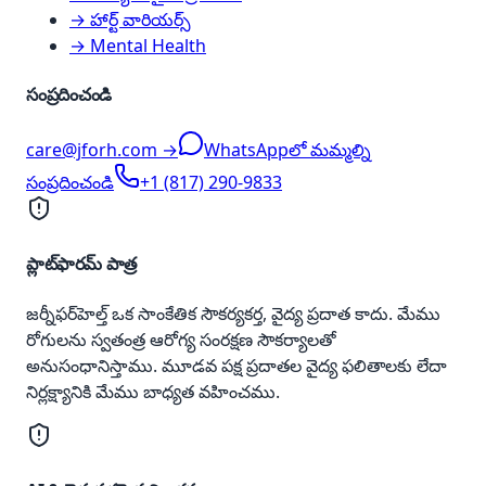
→ హార్ట్ వారియర్స్
→ Mental Health
సంప్రదించండి
care@jforh.com →
WhatsAppలో మమ్మల్ని
సంప్రదించండి
+1 (817) 290-9833
ప్లాట్‌ఫారమ్ పాత్ర
జర్నీఫర్‌హెల్త్ ఒక సాంకేతిక సౌకర్యకర్త, వైద్య ప్రదాత కాదు. మేము
రోగులను స్వతంత్ర ఆరోగ్య సంరక్షణ సౌకర్యాలతో
అనుసంధానిస్తాము. మూడవ పక్ష ప్రదాతల వైద్య ఫలితాలకు లేదా
నిర్లక్ష్యానికి మేము బాధ్యత వహించము.