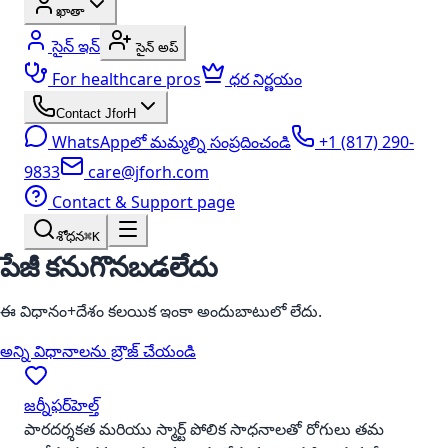
ఖాతా
సైన్ ఇన్
సైన్ అప్
For healthcare pros
ధర నిర్ణయం
Contact JforH
WhatsAppలో మమ్మల్ని సంప్రదించండి
+1 (817) 290-
9833
care@jforh.com
Contact & Support page
శోధన
⌘K
పేజీ కనుగొనబడలేదు
ఈ విధానం+దేశం కలయిక ఇంకా అందుబాటులో లేదు.
అన్ని విధానాలను బ్రౌజ్ చేయండి
జర్నీఫర్‌హెల్త్
పారదర్శకత మరియు స్మార్ట్ పోలిక సాధనాలతో రోగులు తమ