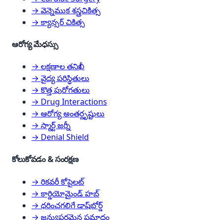
→ వెన్నెముక శస్త్రచికిత్స
→ క్యాన్సర్ చికిత్స
ఆరోగ్య మేధస్సు
→ లక్షణాల తనిఖీ
→ వైద్య పరిస్థితులు
→ కొత్త పురోగతులు
→ Drug Interactions
→ ఆరోగ్య అంతర్దృష్టులు
→ స్మార్ట్ జర్నీ
→ Denial Shield
కోలుకోవడం & సంరక్షణ
→ రికవరీ కోపైలట్
→ కార్డియోమైండ్ హబ్
→ ధరించగలిగే డాష్‌బోర్డ్
→ జన్యుపరమైన ప్రమాదం