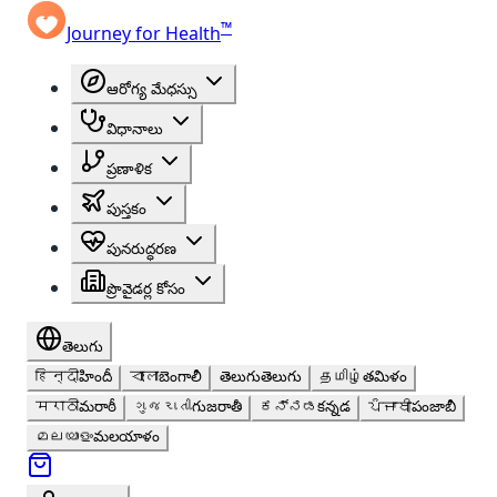
™
Journey for Health
ఆరోగ్య మేధస్సు
విధానాలు
ప్రణాళిక
పుస్తకం
పునరుద్ధరణ
ప్రొవైడర్ల కోసం
తెలుగు
हिन्दी
హిందీ
বাংলা
బెంగాలీ
తెలుగు
తెలుగు
தமிழ்
తమిళం
मराठी
మరాఠీ
ગુજરાતી
గుజరాతీ
ಕನ್ನಡ
కన్నడ
ਪੰਜਾਬੀ
పంజాబీ
മലയാളം
మలయాళం