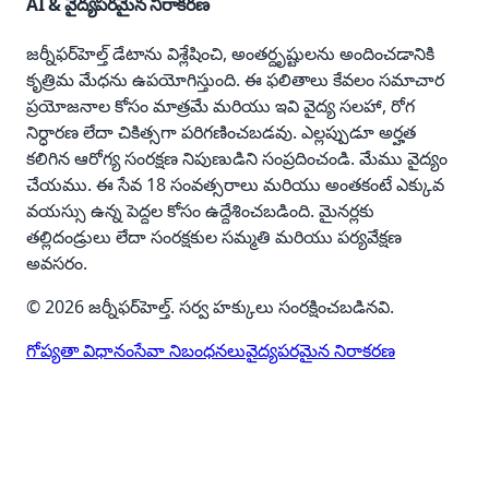
AI & వైద్యపరమైన నిరాకరణ
జర్నీఫర్‌హెల్త్ డేటాను విశ్లేషించి, అంతర్దృష్టులను అందించడానికి
కృత్రిమ మేధను ఉపయోగిస్తుంది. ఈ ఫలితాలు కేవలం సమాచార
ప్రయోజనాల కోసం మాత్రమే మరియు ఇవి వైద్య సలహా, రోగ
నిర్ధారణ లేదా చికిత్సగా పరిగణించబడవు. ఎల్లప్పుడూ అర్హత
కలిగిన ఆరోగ్య సంరక్షణ నిపుణుడిని సంప్రదించండి. మేము వైద్యం
చేయము. ఈ సేవ 18 సంవత్సరాలు మరియు అంతకంటే ఎక్కువ
వయస్సు ఉన్న పెద్దల కోసం ఉద్దేశించబడింది. మైనర్లకు
తల్లిదండ్రులు లేదా సంరక్షకుల సమ్మతి మరియు పర్యవేక్షణ
అవసరం.
© 2026 జర్నీఫర్‌హెల్త్. సర్వ హక్కులు సంరక్షించబడినవి.
గోప్యతా విధానం
సేవా నిబంధనలు
వైద్యపరమైన నిరాకరణ