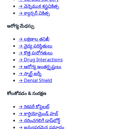
→ వెన్నెముక శస్త్రచికిత్స
→ క్యాన్సర్ చికిత్స
ఆరోగ్య మేధస్సు
→ లక్షణాల తనిఖీ
→ వైద్య పరిస్థితులు
→ కొత్త పురోగతులు
→ Drug Interactions
→ ఆరోగ్య అంతర్దృష్టులు
→ స్మార్ట్ జర్నీ
→ Denial Shield
కోలుకోవడం & సంరక్షణ
→ రికవరీ కోపైలట్
→ కార్డియోమైండ్ హబ్
→ ధరించగలిగే డాష్‌బోర్డ్
→ జన్యుపరమైన ప్రమాదం