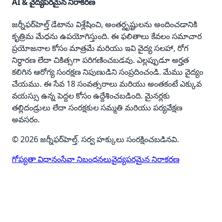
AI & వైద్యపరమైన నిరాకరణ
జర్నీఫర్‌హెల్త్ డేటాను విశ్లేషించి, అంతర్దృష్టులను అందించడానికి
కృత్రిమ మేధను ఉపయోగిస్తుంది. ఈ ఫలితాలు కేవలం సమాచార
ప్రయోజనాల కోసం మాత్రమే మరియు ఇవి వైద్య సలహా, రోగ
నిర్ధారణ లేదా చికిత్సగా పరిగణించబడవు. ఎల్లప్పుడూ అర్హత
కలిగిన ఆరోగ్య సంరక్షణ నిపుణుడిని సంప్రదించండి. మేము వైద్యం
చేయము. ఈ సేవ 18 సంవత్సరాలు మరియు అంతకంటే ఎక్కువ
వయస్సు ఉన్న పెద్దల కోసం ఉద్దేశించబడింది. మైనర్లకు
తల్లిదండ్రులు లేదా సంరక్షకుల సమ్మతి మరియు పర్యవేక్షణ
అవసరం.
© 2026 జర్నీఫర్‌హెల్త్. సర్వ హక్కులు సంరక్షించబడినవి.
గోప్యతా విధానం
సేవా నిబంధనలు
వైద్యపరమైన నిరాకరణ