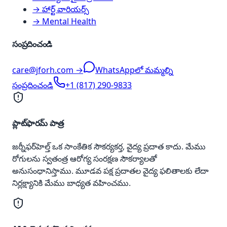
→ హార్ట్ వారియర్స్
→ Mental Health
సంప్రదించండి
care@jforh.com →
WhatsAppలో మమ్మల్ని
సంప్రదించండి
+1 (817) 290-9833
ప్లాట్‌ఫారమ్ పాత్ర
జర్నీఫర్‌హెల్త్ ఒక సాంకేతిక సౌకర్యకర్త, వైద్య ప్రదాత కాదు. మేము
రోగులను స్వతంత్ర ఆరోగ్య సంరక్షణ సౌకర్యాలతో
అనుసంధానిస్తాము. మూడవ పక్ష ప్రదాతల వైద్య ఫలితాలకు లేదా
నిర్లక్ష్యానికి మేము బాధ్యత వహించము.