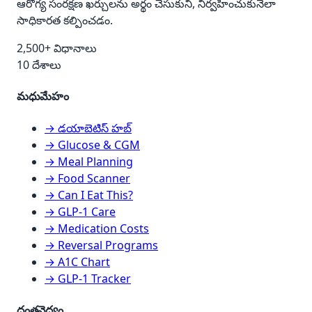
ఆరోగ్య సంరక్షణ ఖర్చులను అర్థం చేసుకుని, నిర్వహించుకునేలా
సాధికారత కల్పించడం.
2,500+ విధానాలు
10 దేశాలు
మధుమేహం
→ డయాబెటిస్ హబ్
→ Glucose & CGM
→ Meal Planning
→ Food Scanner
→ Can I Eat This?
→ GLP-1 Care
→ Medication Costs
→ Reversal Programs
→ A1C Chart
→ GLP-1 Tracker
దంతవైద్యం