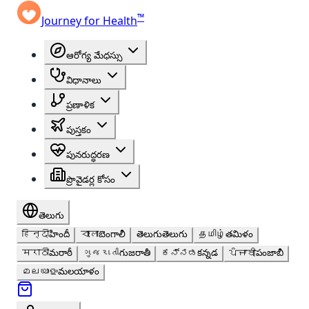
™
Journey for Health
ఆరోగ్య మేధస్సు
విధానాలు
ప్రణాళిక
పుస్తకం
పునరుద్ధరణ
ప్రొవైడర్ల కోసం
తెలుగు
हिन्दी
హిందీ
বাংলা
బెంగాలీ
తెలుగు
తెలుగు
தமிழ்
తమిళం
मराठी
మరాఠీ
ગુજરાતી
గుజరాతీ
ಕನ್ನಡ
కన్నడ
ਪੰਜਾਬੀ
పంజాబీ
മലയാളം
మలయాళం