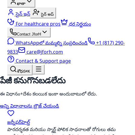
ఖాతా
సైన్ ఇన్
సైన్ అప్
For healthcare pros
ధర నిర్ణయం
Contact JforH
WhatsAppలో మమ్మల్ని సంప్రదించండి
+1 (817) 290-
9833
care@jforh.com
Contact & Support page
శోధన
⌘K
పేజీ కనుగొనబడలేదు
ఈ విధానం+దేశం కలయిక ఇంకా అందుబాటులో లేదు.
అన్ని విధానాలను బ్రౌజ్ చేయండి
జర్నీఫర్‌హెల్త్
పారదర్శకత మరియు స్మార్ట్ పోలిక సాధనాలతో రోగులు తమ