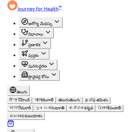
™
Journey for Health
ఆరోగ్య మేధస్సు
విధానాలు
ప్రణాళిక
పుస్తకం
పునరుద్ధరణ
ప్రొవైడర్ల కోసం
తెలుగు
हिन्दी
హిందీ
বাংলা
బెంగాలీ
తెలుగు
తెలుగు
தமிழ்
తమిళం
मराठी
మరాఠీ
ગુજરાતી
గుజరాతీ
ಕನ್ನಡ
కన్నడ
ਪੰਜਾਬੀ
పంజాబీ
മലയാളം
మలయాళం