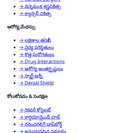
→ వెన్నెముక శస్త్రచికిత్స
→ క్యాన్సర్ చికిత్స
ఆరోగ్య మేధస్సు
→ లక్షణాల తనిఖీ
→ వైద్య పరిస్థితులు
→ కొత్త పురోగతులు
→ Drug Interactions
→ ఆరోగ్య అంతర్దృష్టులు
→ స్మార్ట్ జర్నీ
→ Denial Shield
కోలుకోవడం & సంరక్షణ
→ రికవరీ కోపైలట్
→ కార్డియోమైండ్ హబ్
→ ధరించగలిగే డాష్‌బోర్డ్
→ జన్యుపరమైన ప్రమాదం