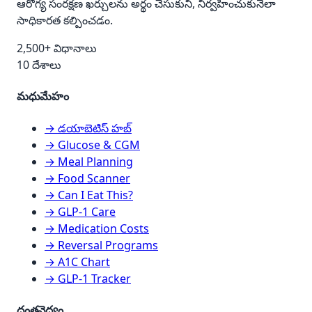
ఆరోగ్య సంరక్షణ ఖర్చులను అర్థం చేసుకుని, నిర్వహించుకునేలా
సాధికారత కల్పించడం.
2,500+ విధానాలు
10 దేశాలు
మధుమేహం
→ డయాబెటిస్ హబ్
→ Glucose & CGM
→ Meal Planning
→ Food Scanner
→ Can I Eat This?
→ GLP-1 Care
→ Medication Costs
→ Reversal Programs
→ A1C Chart
→ GLP-1 Tracker
దంతవైద్యం