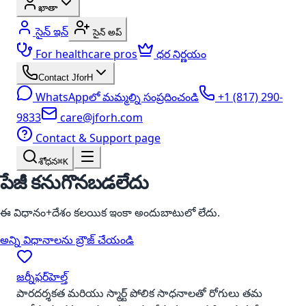
ఖాతా
సైన్ ఇన్
సైన్ అప్
For healthcare pros
ధర నిర్ణయం
Contact JforH
WhatsAppలో మమ్మల్ని సంప్రదించండి
+1 (817) 290-
9833
care@jforh.com
Contact & Support page
శోధన
⌘K
పేజీ కనుగొనబడలేదు
ఈ విధానం+దేశం కలయిక ఇంకా అందుబాటులో లేదు.
అన్ని విధానాలను బ్రౌజ్ చేయండి
జర్నీఫర్‌హెల్త్
పారదర్శకత మరియు స్మార్ట్ పోలిక సాధనాలతో రోగులు తమ