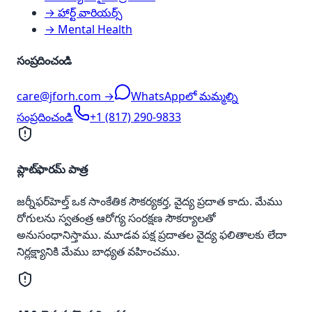
→ హార్ట్ వారియర్స్
→ Mental Health
సంప్రదించండి
care@jforh.com →
WhatsAppలో మమ్మల్ని
సంప్రదించండి
+1 (817) 290-9833
ప్లాట్‌ఫారమ్ పాత్ర
జర్నీఫర్‌హెల్త్ ఒక సాంకేతిక సౌకర్యకర్త, వైద్య ప్రదాత కాదు. మేము
రోగులను స్వతంత్ర ఆరోగ్య సంరక్షణ సౌకర్యాలతో
అనుసంధానిస్తాము. మూడవ పక్ష ప్రదాతల వైద్య ఫలితాలకు లేదా
నిర్లక్ష్యానికి మేము బాధ్యత వహించము.