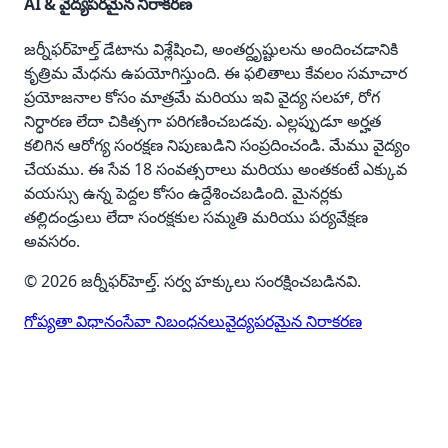
AI & వైద్యపరమైన నిరాకరణ
జర్నీఫర్‌హెల్త్ డేటాను విశ్లేషించి, అంతర్దృష్టులను అందించడానికి
కృత్రిమ మేధను ఉపయోగిస్తుంది. ఈ ఫలితాలు కేవలం సమాచార
ప్రయోజనాల కోసం మాత్రమే మరియు ఇవి వైద్య సలహా, రోగ
నిర్ధారణ లేదా చికిత్సగా పరిగణించబడవు. ఎల్లప్పుడూ అర్హత
కలిగిన ఆరోగ్య సంరక్షణ నిపుణుడిని సంప్రదించండి. మేము వైద్యం
చేయము. ఈ సేవ 18 సంవత్సరాలు మరియు అంతకంటే ఎక్కువ
వయస్సు ఉన్న పెద్దల కోసం ఉద్దేశించబడింది. మైనర్లకు
తల్లిదండ్రులు లేదా సంరక్షకుల సమ్మతి మరియు పర్యవేక్షణ
అవసరం.
© 2026 జర్నీఫర్‌హెల్త్. సర్వ హక్కులు సంరక్షించబడినవి.
గోప్యతా విధానం
సేవా నిబంధనలు
వైద్యపరమైన నిరాకరణ