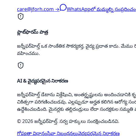
care@jforh.com →
WhatsAppలో మమ్మల్ని సంప్రదించం
ప్లాట్‌ఫారమ్ పాత్ర
జర్నీఫర్‌హెల్త్ ఒక సాంకేతిక సౌకర్యకర్త, వైద్య ప్రదాత కాదు. మ
వహించము.
AI & వైద్యపరమైన నిరాకరణ
జర్నీఫర్‌హెల్త్ డేటాను విశ్లేషించి, అంతర్దృష్టులను అందించ
చికిత్సగా పరిగణించబడవు. ఎల్లప్పుడూ అర్హత కలిగిన ఆరోగ్య 
ఉద్దేశించబడింది. మైనర్లకు తల్లిదండ్రులు లేదా సంరక్షకుల సమ్మ
© 2026 జర్నీఫర్‌హెల్త్. సర్వ హక్కులు సంరక్షించబడినవి.
గోప్యతా విధానం
సేవా నిబంధనలు
వైద్యపరమైన నిరాకరణ