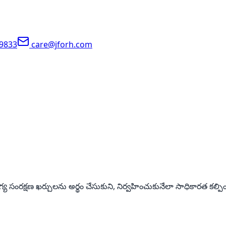
-9833
care@jforh.com
 సంరక్షణ ఖర్చులను అర్థం చేసుకుని, నిర్వహించుకునేలా సాధికారత కల్ప