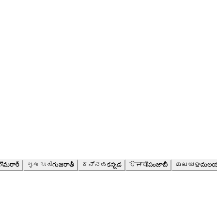
ी
మరాఠీ
ગુજરાતી
గుజరాతీ
ಕನ್ನಡ
కన్నడ
ਪੰਜਾਬੀ
పంజాబీ
മലയാളം
మలయ