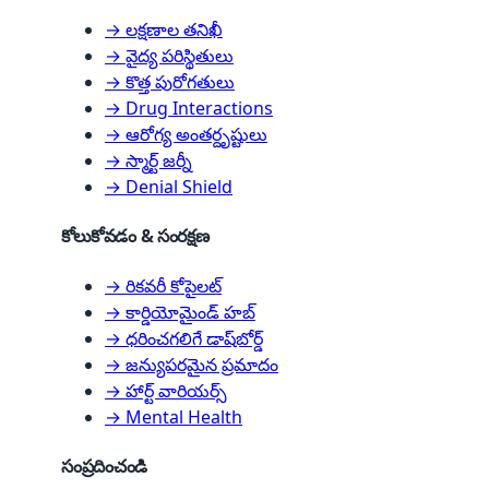
→ లక్షణాల తనిఖీ
→ వైద్య పరిస్థితులు
→ కొత్త పురోగతులు
→ Drug Interactions
→ ఆరోగ్య అంతర్దృష్టులు
→ స్మార్ట్ జర్నీ
→ Denial Shield
కోలుకోవడం & సంరక్షణ
→ రికవరీ కోపైలట్
→ కార్డియోమైండ్ హబ్
→ ధరించగలిగే డాష్‌బోర్డ్
→ జన్యుపరమైన ప్రమాదం
→ హార్ట్ వారియర్స్
→ Mental Health
సంప్రదించండి