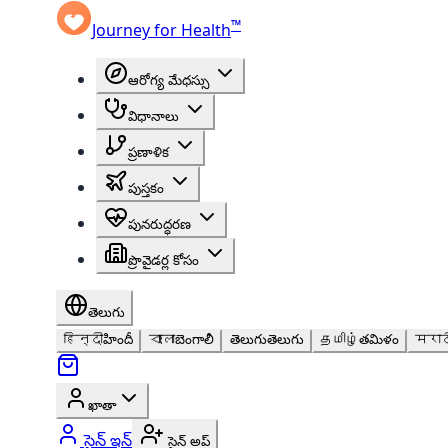
™
Journey for Health
ఆరోగ్య మేధస్సు
విధానాలు
ప్రణాళిక
పుస్తకం
పునరుద్ధరణ
ప్రొవైడర్ల కోసం
తెలుగు
हिन्दी
హిందీ
বাংলা
బెంగాలీ
తెలుగు
తెలుగు
தமிழ்
తమిళం
मराठ
ఖాతా
సైన్ ఇన్
సైన్ అప్