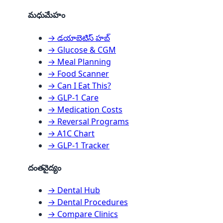
మధుమేహం
→ డయాబెటిస్ హబ్
→ Glucose & CGM
→ Meal Planning
→ Food Scanner
→ Can I Eat This?
→ GLP-1 Care
→ Medication Costs
→ Reversal Programs
→ A1C Chart
→ GLP-1 Tracker
దంతవైద్యం
→ Dental Hub
→ Dental Procedures
→ Compare Clinics