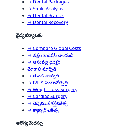
→ Dental Packages
→ Smile Analysis
→ Dental Brands
→ Dental Recovery
వైద్య పర్యాటకం
→ Compare Global Costs
→ తక్షణ కొటేషన్ పొందండి
→ ఆసుపత్రి డైరెక్టరీ
మోకాలి మార్పిడి
→ తుంటి మార్పిడి
→ IVF & సంతానోత్పత్తి
→ Weight Loss Surgery
→ Cardiac Surgery
→ వెన్నెముక శస్త్రచికిత్స
→ క్యాన్సర్ చికిత్స
ఆరోగ్య మేధస్సు