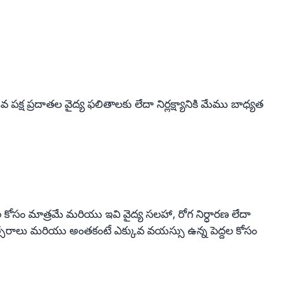
పక్ష ప్రదాతల వైద్య ఫలితాలకు లేదా నిర్లక్ష్యానికి మేము బాధ్యత
ల కోసం మాత్రమే మరియు ఇవి వైద్య సలహా, రోగ నిర్ధారణ లేదా
వత్సరాలు మరియు అంతకంటే ఎక్కువ వయస్సు ఉన్న పెద్దల కోసం