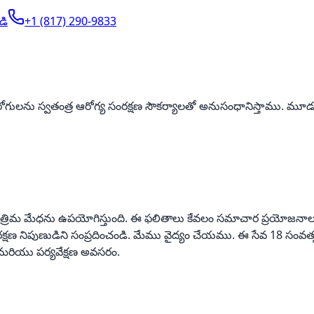
డి
+1 (817) 290-9833
ేము రోగులను స్వతంత్ర ఆరోగ్య సంరక్షణ సౌకర్యాలతో అనుసంధానిస్తాము. మూడవ 
డానికి కృత్రిమ మేధను ఉపయోగిస్తుంది. ఈ ఫలితాలు కేవలం సమాచార ప్రయోజనా
సంరక్షణ నిపుణుడిని సంప్రదించండి. మేము వైద్యం చేయము. ఈ సేవ 18 సం
తి మరియు పర్యవేక్షణ అవసరం.