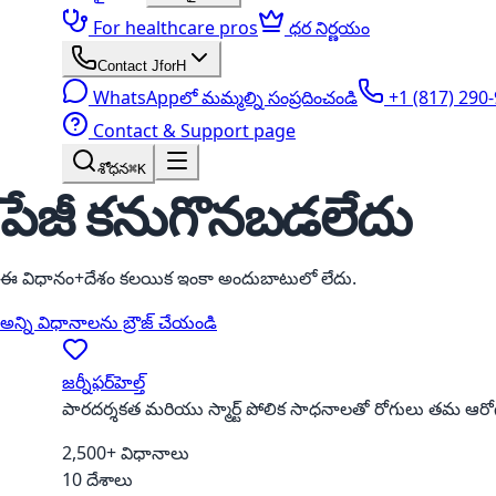
For healthcare pros
ధర నిర్ణయం
Contact JforH
WhatsAppలో మమ్మల్ని సంప్రదించండి
+1 (817) 290
Contact & Support page
శోధన
⌘K
పేజీ కనుగొనబడలేదు
ఈ విధానం+దేశం కలయిక ఇంకా అందుబాటులో లేదు.
అన్ని విధానాలను బ్రౌజ్ చేయండి
జర్నీఫర్‌హెల్త్
పారదర్శకత మరియు స్మార్ట్ పోలిక సాధనాలతో రోగులు తమ ఆరోగ్య
2,500+ విధానాలు
10 దేశాలు