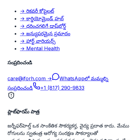
→ రికవరీ కోపైలట్
→ కార్డియోమైండ్ హబ్
→ ధరించగలిగే డాష్‌బోర్డ్
→ జన్యుపరమైన ప్రమాదం
→ హార్ట్ వారియర్స్
→ Mental Health
సంప్రదించండి
care@jforh.com →
WhatsAppలో మమ్మల్ని
సంప్రదించండి
+1 (817) 290-9833
ప్లాట్‌ఫారమ్ పాత్ర
జర్నీఫర్‌హెల్త్ ఒక సాంకేతిక సౌకర్యకర్త, వైద్య ప్రదాత కాదు. మేము
రోగులను స్వతంత్ర ఆరోగ్య సంరక్షణ సౌకర్యాలతో