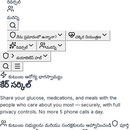
రివర్సల్
మరిన్ని
నేను ప్రమాదంలో ఉన్నానా?
చక్కెర నియంత్రణ
రివర్సల్
మరిన్ని
డయాబెటిస్ హబ్
కుటుంబ ఆరోగ్య భాగస్వామ్యం
కేర్ సర్కిల్
Share your glucose, medications, and meals with the
people who care about you most — securely, with full
privacy controls. No more 5 phone calls a day.
కుటుంబ సభ్యులను మరియు సంరక్షకులను ఆహ్వానించండి
పూర్తి