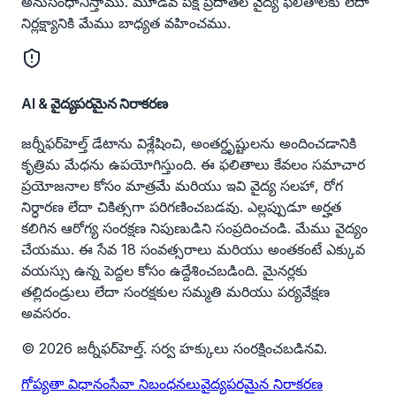
అనుసంధానిస్తాము. మూడవ పక్ష ప్రదాతల వైద్య ఫలితాలకు లేదా
నిర్లక్ష్యానికి మేము బాధ్యత వహించము.
AI & వైద్యపరమైన నిరాకరణ
జర్నీఫర్‌హెల్త్ డేటాను విశ్లేషించి, అంతర్దృష్టులను అందించడానికి
కృత్రిమ మేధను ఉపయోగిస్తుంది. ఈ ఫలితాలు కేవలం సమాచార
ప్రయోజనాల కోసం మాత్రమే మరియు ఇవి వైద్య సలహా, రోగ
నిర్ధారణ లేదా చికిత్సగా పరిగణించబడవు. ఎల్లప్పుడూ అర్హత
కలిగిన ఆరోగ్య సంరక్షణ నిపుణుడిని సంప్రదించండి. మేము వైద్యం
చేయము. ఈ సేవ 18 సంవత్సరాలు మరియు అంతకంటే ఎక్కువ
వయస్సు ఉన్న పెద్దల కోసం ఉద్దేశించబడింది. మైనర్లకు
తల్లిదండ్రులు లేదా సంరక్షకుల సమ్మతి మరియు పర్యవేక్షణ
అవసరం.
© 2026 జర్నీఫర్‌హెల్త్. సర్వ హక్కులు సంరక్షించబడినవి.
గోప్యతా విధానం
సేవా నిబంధనలు
వైద్యపరమైన నిరాకరణ