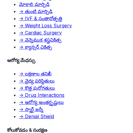
మోకాలి మార్పిడి
→ తుంటి మార్పిడి
→ IVF & సంతానోత్పత్తి
→ Weight Loss Surgery
→ Cardiac Surgery
→ వెన్నెముక శస్త్రచికిత్స
→ క్యాన్సర్ చికిత్స
ఆరోగ్య మేధస్సు
→ లక్షణాల తనిఖీ
→ వైద్య పరిస్థితులు
→ కొత్త పురోగతులు
→ Drug Interactions
→ ఆరోగ్య అంతర్దృష్టులు
→ స్మార్ట్ జర్నీ
→ Denial Shield
కోలుకోవడం & సంరక్షణ