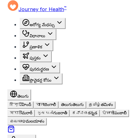
™
Journey for Health
ఆరోగ్య మేధస్సు
విధానాలు
ప్రణాళిక
పుస్తకం
పునరుద్ధరణ
ప్రొవైడర్ల కోసం
తెలుగు
हिन्दी
హిందీ
বাংলা
బెంగాలీ
తెలుగు
తెలుగు
தமிழ்
తమిళం
मराठी
మరాఠీ
ગુજરાતી
గుజరాతీ
ಕನ್ನಡ
కన్నడ
ਪੰਜਾਬੀ
పంజాబీ
മലയാളം
మలయాళం