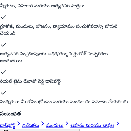
వీక్షకుడు, సహకారి మరియు అత్యవసర పాత్రలు
గ్లూకోజ్, మందులు, భోజనం, వ్యాయామం పంచుకోవడాన్ని టోగుల్
చేయండి
అత్యవసర సంప్రదింపులకు అధిక/తక్కువ గ్లూకోజ్ హెచ్చరికలు
అందుతాయి
రియల్ టైమ్ డేటాతో షేర్డ్ డాష్‌బోర్డ్
సంరక్షకులు మీ కోసం భోజనం మరియు మందులను నమోదు చేయగలరు
సంబంధిత
డాష్‌బోర్డ్
నివేదికలు
మందులు
ఆహారం మరియు పోషణ