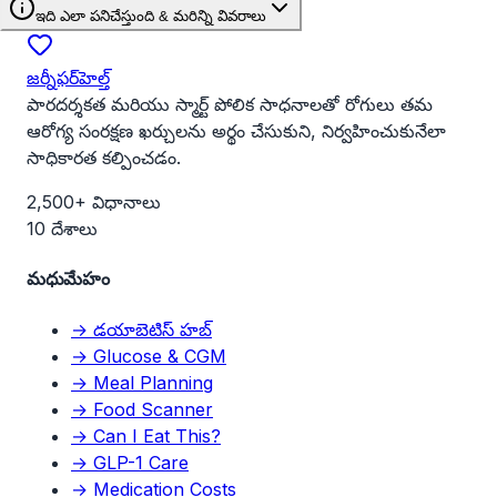
ఇది ఎలా పనిచేస్తుంది & మరిన్ని వివరాలు
జర్నీఫర్‌హెల్త్
పారదర్శకత మరియు స్మార్ట్ పోలిక సాధనాలతో రోగులు తమ
ఆరోగ్య సంరక్షణ ఖర్చులను అర్థం చేసుకుని, నిర్వహించుకునేలా
సాధికారత కల్పించడం.
2,500+ విధానాలు
10 దేశాలు
మధుమేహం
→ డయాబెటిస్ హబ్
→ Glucose & CGM
→ Meal Planning
→ Food Scanner
→ Can I Eat This?
→ GLP-1 Care
→ Medication Costs