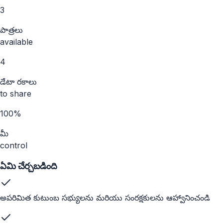
3
పాత్రలు
available
4
డేటా రకాలు
to share
100%
మీ
control
ఏమి చేర్చబడింది
అపరిమిత కుటుంబ సభ్యులను మరియు సంరక్షకులను ఆహ్వానించండి