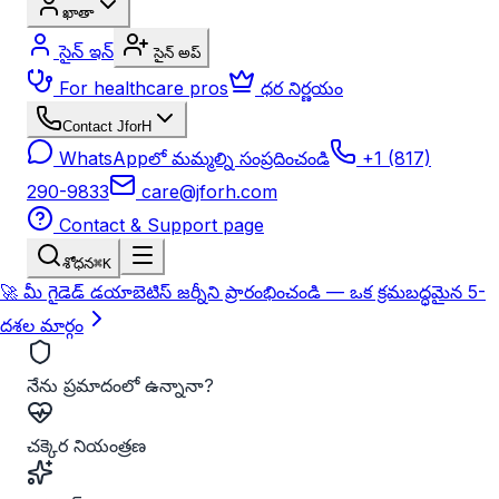
ఖాతా
సైన్ ఇన్
సైన్ అప్
For healthcare pros
ధర నిర్ణయం
Contact JforH
WhatsAppలో మమ్మల్ని సంప్రదించండి
+1 (817)
290-9833
care@jforh.com
Contact & Support page
శోధన
⌘K
🚀 మీ గైడెడ్ డయాబెటిస్ జర్నీని ప్రారంభించండి — ఒక క్రమబద్ధమైన 5-
దశల మార్గం
నేను ప్రమాదంలో ఉన్నానా?
చక్కెర నియంత్రణ