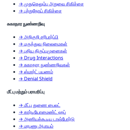
→ முதுகெலும்பு அறுவை சிகிச்சை
→ புற்றுநோய் சிகிச்சை
சுகாதார நுண்ணறிவு
→ அறிகுறி சரிபார்ப்பி
→ மருத்துவ நிலைமைகள்
→ புதிய திருப்புமுனைகள்
→ Drug Interactions
→ சுகாதார நுண்ணறிவுகள்
→ ஸ்மார்ட் பயணம்
→ Denial Shield
மீட்பு மற்றும் பராமரிப்பு
→ மீட்பு துணை பைலட்
→ கார்டியோமைண்ட் ஹப்
→ அணியக்கூடிய டாஷ்போர்டு
→ மரபணு அபாயம்