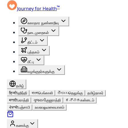
™
Journey for Health
சுகாதார நுண்ணறிவு
நடைமுறைகள்
திட்டம்
புத்தகம்
மீட்பு
வழங்குநர்களுக்கு
தமிழ்
हिन्दी
ஹிந்தி
বাংলা
பெங்காலி
తెలుగు
தெலுங்கு
தமிழ்
நாகர்
मराठी
மராத்தி
ગુજરાતી
குஜராத்தி
ಕನ್ನಡ
கன்னடம்
ਪੰਜਾਬੀ
பஞ்சாபி
മലയാളം
மலையாளம்
கணக்கு