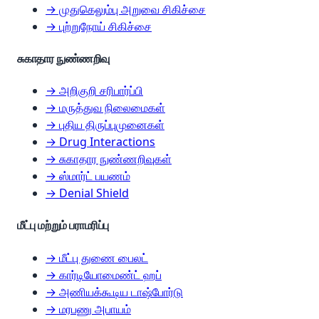
→ முதுகெலும்பு அறுவை சிகிச்சை
→ புற்றுநோய் சிகிச்சை
சுகாதார நுண்ணறிவு
→ அறிகுறி சரிபார்ப்பி
→ மருத்துவ நிலைமைகள்
→ புதிய திருப்புமுனைகள்
→ Drug Interactions
→ சுகாதார நுண்ணறிவுகள்
→ ஸ்மார்ட் பயணம்
→ Denial Shield
மீட்பு மற்றும் பராமரிப்பு
→ மீட்பு துணை பைலட்
→ கார்டியோமைண்ட் ஹப்
→ அணியக்கூடிய டாஷ்போர்டு
→ மரபணு அபாயம்