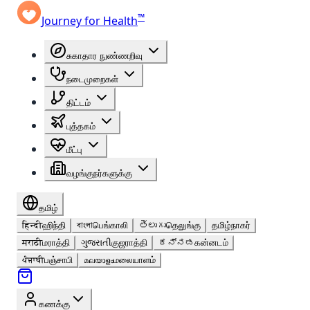
™
Journey for Health
சுகாதார நுண்ணறிவு
நடைமுறைகள்
திட்டம்
புத்தகம்
மீட்பு
வழங்குநர்களுக்கு
தமிழ்
हिन्दी
ஹிந்தி
বাংলা
பெங்காலி
తెలుగు
தெலுங்கு
தமிழ்
நாகர்
मराठी
மராத்தி
ગુજરાતી
குஜராத்தி
ಕನ್ನಡ
கன்னடம்
ਪੰਜਾਬੀ
பஞ்சாபி
മലയാളം
மலையாளம்
கணக்கு