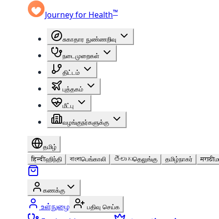
™
Journey for Health
சுகாதார நுண்ணறிவு
நடைமுறைகள்
திட்டம்
புத்தகம்
மீட்பு
வழங்குநர்களுக்கு
தமிழ்
हिन्दी
ஹிந்தி
বাংলা
பெங்காலி
తెలుగు
தெலுங்கு
தமிழ்
நாகர்
मराठी
ம
கணக்கு
உள்நுழை
பதிவு செய்க