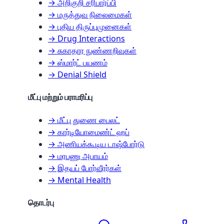
→ அறிகுறி சரிபார்ப்பி
→ மருத்துவ நிலைமைகள்
→ புதிய திருப்புமுனைகள்
→ Drug Interactions
→ சுகாதார நுண்ணறிவுகள்
→ ஸ்மார்ட் பயணம்
→ Denial Shield
மீட்பு மற்றும் பராமரிப்பு
→ மீட்பு துணை பைலட்
→ கார்டியோமைண்ட் ஹப்
→ அணியக்கூடிய டாஷ்போர்டு
→ மரபணு அபாயம்
→ இதயப் போர்வீரர்கள்
→ Mental Health
தொடர்பு