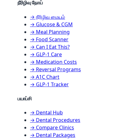
நீரிழிவு நோய்
→ நீரிழிவு மையம்
→ Glucose & CGM
→ Meal Planning
→ Food Scanner
→ Can I Eat This?
→ GLP-1 Care
→ Medication Costs
→ Reversal Programs
→ A1C Chart
→ GLP-1 Tracker
பயாப்சி
→ Dental Hub
→ Dental Procedures
→ Compare Clinics
→ Dental Packages