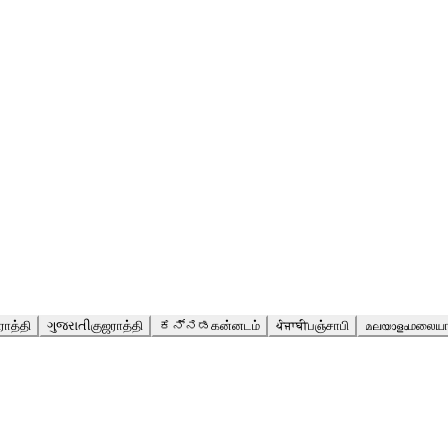
ராத்தி
ગુજરાતી
குஜராத்தி
ಕನ್ನಡ
கன்னடம்
ਪੰਜਾਬੀ
பஞ்சாபி
മലയാളം
மலையா