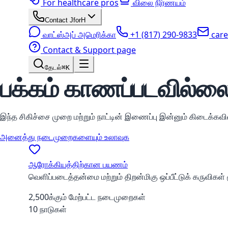
For healthcare pros
விலை நிர்ணயம்
Contact JforH
வாட்ஸ்அப் அமெரிக்கா
+1 (817) 290-9833
car
Contact & Support page
தேடல்
⌘K
பக்கம் காணப்படவில்ல
இந்த சிகிச்சை முறை மற்றும் நாட்டின் இணைப்பு இன்னும் கிடைக்கவ
அனைத்து நடைமுறைகளையும் உலாவுக
ஆரோக்கியத்திற்கான பயணம்
வெளிப்படைத்தன்மை மற்றும் திறன்மிகு ஒப்பீட்டுக் கருவிகள
2,500க்கும் மேற்பட்ட நடைமுறைகள்
10 நாடுகள்