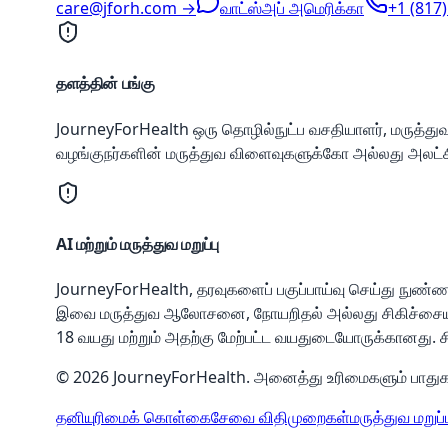
care@jforh.com →
வாட்ஸ்அப் அமெரிக்கா
+1 (817
தளத்தின் பங்கு
JourneyForHealth ஒரு தொழில்நுட்ப வசதியாளர், மருத்த
வழங்குநர்களின் மருத்துவ விளைவுகளுக்கோ அல்லது அலட்சி
AI மற்றும் மருத்துவ மறுப்பு
JourneyForHealth, தரவுகளைப் பகுப்பாய்வு செய்து நு
இவை மருத்துவ ஆலோசனை, நோயறிதல் அல்லது சிகிச்சையாகக்
18 வயது மற்றும் அதற்கு மேற்பட்ட வயதுடையோருக்கானது. சிற
© 2026 JourneyForHealth. அனைத்து உரிமைகளும் பாதுக
தனியுரிமைக் கொள்கை
சேவை விதிமுறைகள்
மருத்துவ மறுப்ப