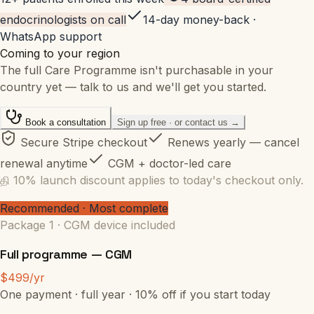
endocrinologists on call
14-day money-back ·
WhatsApp support
Coming to your region
The full Care Programme isn't purchasable in your
country yet — talk to us and we'll get you started.
Book a consultation
Sign up free · or contact us →
Secure Stripe checkout
Renews yearly — cancel
renewal anytime
CGM + doctor-led care
தி
10
% launch discount applies to today's checkout only.
Recommended · Most complete
Package 1 · CGM device included
Full programme — CGM
$499/yr
One payment · full year · 10% off if you start today