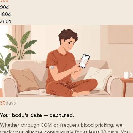
90
d
180
d
360
d
30
days
Your body's data — captured.
Whether through CGM or frequent blood pricking, we
track your glucose continuously for at least 30 days. You