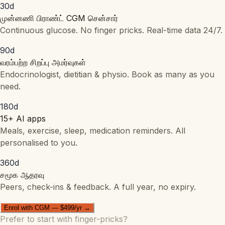
30
d
முன்னணி பிராண்ட் CGM சென்சார்
Continuous glucose. No finger pricks. Real-time data 24/7.
90
d
வரம்பற்ற சிறப்பு அமர்வுகள்
Endocrinologist, dietitian & physio. Book as many as you
need.
180
d
15+ AI apps
Meals, exercise, sleep, medication reminders. All
personalised to you.
360
d
சமூக ஆதரவு
Peers, check-ins & feedback. A full year, no expiry.
Enrol with CGM — $499/yr →
Prefer to start with finger-pricks?