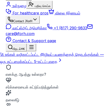
உள்நுழை
பதிவு செய்க
For healthcare pros
விலை நிர்ணயம்
Contact JforH
வாட்ஸ்அப் அமெரிக்கா
+1 (817) 290-9833
care@jforh.com
Contact & Support page
தேடல்
⌘K
🚀 உங்கள் வழிகாட்டப்பட்ட நீரிழிவுப் பயணத்தைத் தொடங்குங்கள் —
ஒரு கட்டமைக்கப்பட்ட 5-கட்டப் பாதை
எனக்கு ஆபத்து உள்ளதா?
சர்க்கரையைக் கட்டுப்படுத்துங்கள்
தலைகீழ்