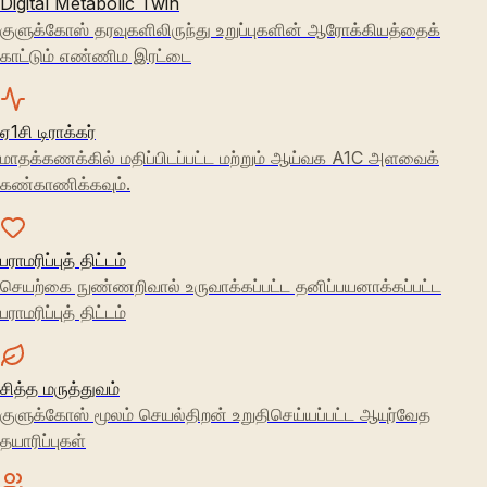
Digital Metabolic Twin
குளுக்கோஸ் தரவுகளிலிருந்து உறுப்புகளின் ஆரோக்கியத்தைக்
காட்டும் எண்ணிம இரட்டை
ஏ1சி டிராக்கர்
மாதக்கணக்கில் மதிப்பிடப்பட்ட மற்றும் ஆய்வக A1C அளவைக்
கண்காணிக்கவும்.
பராமரிப்புத் திட்டம்
செயற்கை நுண்ணறிவால் உருவாக்கப்பட்ட தனிப்பயனாக்கப்பட்ட
பராமரிப்புத் திட்டம்
சித்த மருத்துவம்
குளுக்கோஸ் மூலம் செயல்திறன் உறுதிசெய்யப்பட்ட ஆயுர்வேத
தயாரிப்புகள்