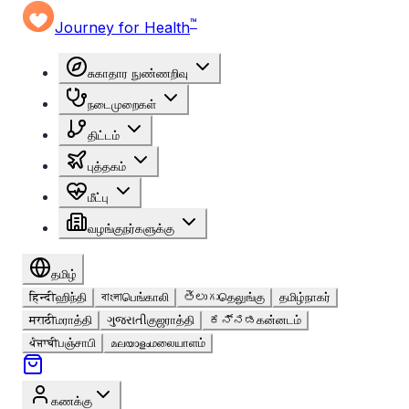
™
Journey for Health
சுகாதார நுண்ணறிவு
நடைமுறைகள்
திட்டம்
புத்தகம்
மீட்பு
வழங்குநர்களுக்கு
தமிழ்
हिन्दी
ஹிந்தி
বাংলা
பெங்காலி
తెలుగు
தெலுங்கு
தமிழ்
நாகர்
मराठी
மராத்தி
ગુજરાતી
குஜராத்தி
ಕನ್ನಡ
கன்னடம்
ਪੰਜਾਬੀ
பஞ்சாபி
മലയാളം
மலையாளம்
கணக்கு