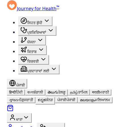
™
Journey for Health
ਸਿਹਤ ਬੁੱਧੀ
ਪ੍ਰਕਿਰਿਆਵਾਂ
ਯੋਜਨਾ
ਕਿਤਾਬ
ਰਿਕਵਰੀ
ਪ੍ਰਦਾਤਾਵਾਂ ਲਈ
ਪੰਜਾਬੀ
हिन्दी
ਹਿੰਦੀ
বাংলা
ਬੰਗਾਲੀ
తెలుగు
ਤੇਲਗੂ
தமிழ்
ਤਾਮਿਲ
मराठी
ਮਰਾਠੀ
ગુજરાતી
ਗੁਜਰਾਤੀ
ಕನ್ನಡ
ਕੰਨੜ
ਪੰਜਾਬੀ
ਪੰਜਾਬੀ
മലയാളം
ਮਲਿਆਲਮ
ਖਾਤਾ