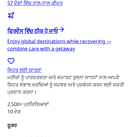
57 ਦੇਸ਼ਾਂ ਵਿੱਚ ਨਾਲ-ਨਾਲ ਕੀਮਤ
ਫਿਰਦੌਸ ਵਿੱਚ ਠੀਕ ਹੋ ਜਾਓ
Enjoy global destinations while recovering —
combine care with a getaway
ਸਿਹਤ ਲਈ ਯਾਤਰਾ
ਮਰੀਜ਼ਾਂ ਨੂੰ ਪਾਰਦਰਸ਼ਤਾ ਅਤੇ ਸਮਾਰਟ ਤੁਲਨਾ ਸਾਧਨਾਂ ਨਾਲ ਆਪਣੇ
ਸਿਹਤ ਸੰਭਾਲ ਖਰਚਿਆਂ ਨੂੰ ਸਮਝਣ ਅਤੇ ਪ੍ਰਬੰਧਨ ਕਰਨ ਲਈ ਸ਼ਕਤੀ
ਪ੍ਰਦਾਨ ਕਰਨਾ।
2,500+ ਪ੍ਰਕਿਰਿਆਵਾਂ
10 ਦੇਸ਼
ਸ਼ੂਗਰ