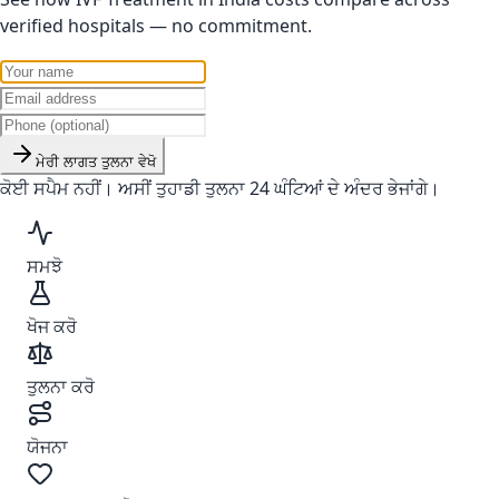
verified hospitals — no commitment.
ਮੇਰੀ ਲਾਗਤ ਤੁਲਨਾ ਵੇਖੋ
ਕੋਈ ਸਪੈਮ ਨਹੀਂ। ਅਸੀਂ ਤੁਹਾਡੀ ਤੁਲਨਾ 24 ਘੰਟਿਆਂ ਦੇ ਅੰਦਰ ਭੇਜਾਂਗੇ।
ਸਮਝੋ
ਖੋਜ ਕਰੋ
ਤੁਲਨਾ ਕਰੋ
ਯੋਜਨਾ