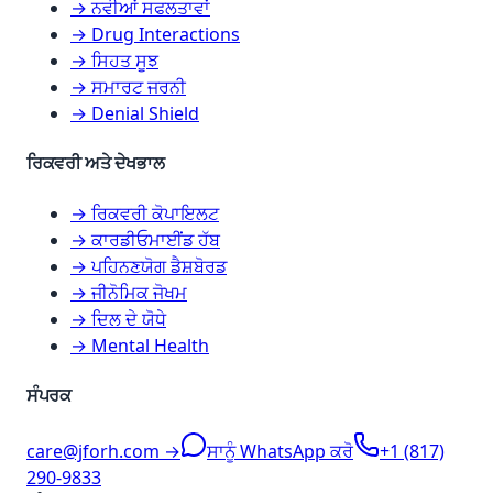
→ ਨਵੀਆਂ ਸਫਲਤਾਵਾਂ
→ Drug Interactions
→ ਸਿਹਤ ਸੂਝ
→ ਸਮਾਰਟ ਜਰਨੀ
→ Denial Shield
ਰਿਕਵਰੀ ਅਤੇ ਦੇਖਭਾਲ
→ ਰਿਕਵਰੀ ਕੋਪਾਇਲਟ
→ ਕਾਰਡੀਓਮਾਈਂਡ ਹੱਬ
→ ਪਹਿਨਣਯੋਗ ਡੈਸ਼ਬੋਰਡ
→ ਜੀਨੋਮਿਕ ਜੋਖਮ
→ ਦਿਲ ਦੇ ਯੋਧੇ
→ Mental Health
ਸੰਪਰਕ
care@jforh.com →
ਸਾਨੂੰ WhatsApp ਕਰੋ
+1 (817)
290-9833