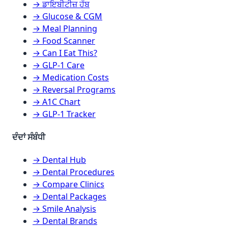
→ ਡਾਇਬੀਟੀਜ਼ ਹੱਬ
→ Glucose & CGM
→ Meal Planning
→ Food Scanner
→ Can I Eat This?
→ GLP-1 Care
→ Medication Costs
→ Reversal Programs
→ A1C Chart
→ GLP-1 Tracker
ਦੰਦਾਂ ਸੰਬੰਧੀ
→ Dental Hub
→ Dental Procedures
→ Compare Clinics
→ Dental Packages
→ Smile Analysis
→ Dental Brands