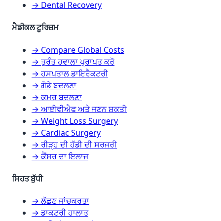
→ Dental Recovery
ਮੈਡੀਕਲ ਟੂਰਿਜ਼ਮ
→ Compare Global Costs
→ ਤੁਰੰਤ ਹਵਾਲਾ ਪ੍ਰਾਪਤ ਕਰੋ
→ ਹਸਪਤਾਲ ਡਾਇਰੈਕਟਰੀ
→ ਗੋਡੇ ਬਦਲਣਾ
→ ਕਮਰ ਬਦਲਣਾ
→ ਆਈਵੀਐਫ ਅਤੇ ਜਣਨ ਸ਼ਕਤੀ
→ Weight Loss Surgery
→ Cardiac Surgery
→ ਰੀੜ੍ਹ ਦੀ ਹੱਡੀ ਦੀ ਸਰਜਰੀ
→ ਕੈਂਸਰ ਦਾ ਇਲਾਜ
ਸਿਹਤ ਬੁੱਧੀ
→ ਲੱਛਣ ਜਾਂਚਕਰਤਾ
→ ਡਾਕਟਰੀ ਹਾਲਾਤ