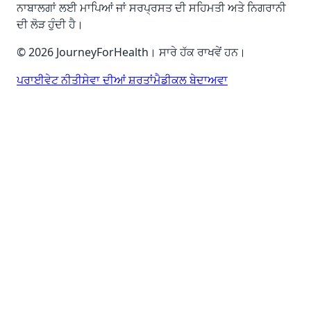
ਨਾਬਾਲਗਾਂ ਲਈ ਮਾਪਿਆਂ ਜਾਂ ਸਰਪ੍ਰਸਤ ਦੀ ਸਹਿਮਤੀ ਅਤੇ ਨਿਗਰਾਨੀ
ਦੀ ਲੋੜ ਹੁੰਦੀ ਹੈ।
© 2026 JourneyForHealth। ਸਾਰੇ ਹੱਕ ਰਾਖਵੇਂ ਹਨ।
ਪਰਾਈਵੇਟ ਨੀਤੀ
ਸੇਵਾ ਦੀਆਂ ਸ਼ਰਤਾਂ
ਮੈਡੀਕਲ ਬੇਦਾਅਵਾ