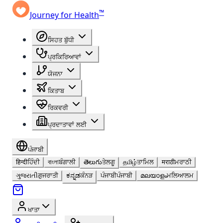
™
Journey for Health
ਸਿਹਤ ਬੁੱਧੀ
ਪ੍ਰਕਿਰਿਆਵਾਂ
ਯੋਜਨਾ
ਕਿਤਾਬ
ਰਿਕਵਰੀ
ਪ੍ਰਦਾਤਾਵਾਂ ਲਈ
ਪੰਜਾਬੀ
हिन्दी
ਹਿੰਦੀ
বাংলা
ਬੰਗਾਲੀ
తెలుగు
ਤੇਲਗੂ
தமிழ்
ਤਾਮਿਲ
मराठी
ਮਰਾਠੀ
ગુજરાતી
ਗੁਜਰਾਤੀ
ಕನ್ನಡ
ਕੰਨੜ
ਪੰਜਾਬੀ
ਪੰਜਾਬੀ
മലയാളം
ਮਲਿਆਲਮ
ਖਾਤਾ