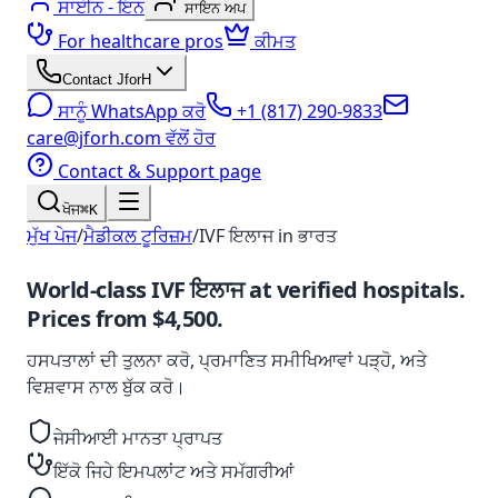
ਸਾਈਨ - ਇਨ
ਸਾਇਨ ਅਪ
For healthcare pros
ਕੀਮਤ
Contact JforH
ਸਾਨੂੰ WhatsApp ਕਰੋ
+1 (817) 290-9833
care@jforh.com ਵੱਲੋਂ ਹੋਰ
Contact & Support page
ਖੋਜ
⌘K
ਮੁੱਖ ਪੇਜ
/
ਮੈਡੀਕਲ ਟੂਰਿਜ਼ਮ
/
IVF ਇਲਾਜ
in
ਭਾਰਤ
World-class
IVF ਇਲਾਜ
at verified hospitals.
Prices from
$4,500
.
ਹਸਪਤਾਲਾਂ ਦੀ ਤੁਲਨਾ ਕਰੋ, ਪ੍ਰਮਾਣਿਤ ਸਮੀਖਿਆਵਾਂ ਪੜ੍ਹੋ, ਅਤੇ
ਵਿਸ਼ਵਾਸ ਨਾਲ ਬੁੱਕ ਕਰੋ।
ਜੇਸੀਆਈ ਮਾਨਤਾ ਪ੍ਰਾਪਤ
ਇੱਕੋ ਜਿਹੇ ਇਮਪਲਾਂਟ ਅਤੇ ਸਮੱਗਰੀਆਂ