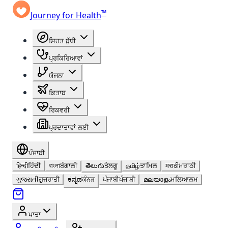
™
Journey for Health
ਸਿਹਤ ਬੁੱਧੀ
ਪ੍ਰਕਿਰਿਆਵਾਂ
ਯੋਜਨਾ
ਕਿਤਾਬ
ਰਿਕਵਰੀ
ਪ੍ਰਦਾਤਾਵਾਂ ਲਈ
ਪੰਜਾਬੀ
हिन्दी
ਹਿੰਦੀ
বাংলা
ਬੰਗਾਲੀ
తెలుగు
ਤੇਲਗੂ
தமிழ்
ਤਾਮਿਲ
मराठी
ਮਰਾਠੀ
ગુજરાતી
ਗੁਜਰਾਤੀ
ಕನ್ನಡ
ਕੰਨੜ
ਪੰਜਾਬੀ
ਪੰਜਾਬੀ
മലയാളം
ਮਲਿਆਲਮ
ਖਾਤਾ