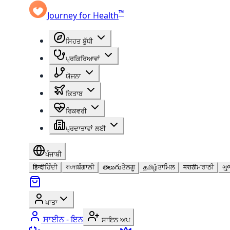
™
Journey for Health
ਸਿਹਤ ਬੁੱਧੀ
ਪ੍ਰਕਿਰਿਆਵਾਂ
ਯੋਜਨਾ
ਕਿਤਾਬ
ਰਿਕਵਰੀ
ਪ੍ਰਦਾਤਾਵਾਂ ਲਈ
ਪੰਜਾਬੀ
हिन्दी
ਹਿੰਦੀ
বাংলা
ਬੰਗਾਲੀ
తెలుగు
ਤੇਲਗੂ
தமிழ்
ਤਾਮਿਲ
मराठी
ਮਰਾਠੀ
ગુ
ਖਾਤਾ
ਸਾਈਨ - ਇਨ
ਸਾਇਨ ਅਪ