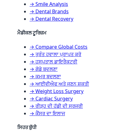
→ Smile Analysis
→ Dental Brands
→ Dental Recovery
ਮੈਡੀਕਲ ਟੂਰਿਜ਼ਮ
→ Compare Global Costs
→ ਤੁਰੰਤ ਹਵਾਲਾ ਪ੍ਰਾਪਤ ਕਰੋ
→ ਹਸਪਤਾਲ ਡਾਇਰੈਕਟਰੀ
→ ਗੋਡੇ ਬਦਲਣਾ
→ ਕਮਰ ਬਦਲਣਾ
→ ਆਈਵੀਐਫ ਅਤੇ ਜਣਨ ਸ਼ਕਤੀ
→ Weight Loss Surgery
→ Cardiac Surgery
→ ਰੀੜ੍ਹ ਦੀ ਹੱਡੀ ਦੀ ਸਰਜਰੀ
→ ਕੈਂਸਰ ਦਾ ਇਲਾਜ
ਸਿਹਤ ਬੁੱਧੀ