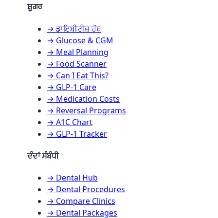
ਸ਼ੂਗਰ
→ ਡਾਇਬੀਟੀਜ਼ ਹੱਬ
→ Glucose & CGM
→ Meal Planning
→ Food Scanner
→ Can I Eat This?
→ GLP-1 Care
→ Medication Costs
→ Reversal Programs
→ A1C Chart
→ GLP-1 Tracker
ਦੰਦਾਂ ਸੰਬੰਧੀ
→ Dental Hub
→ Dental Procedures
→ Compare Clinics
→ Dental Packages