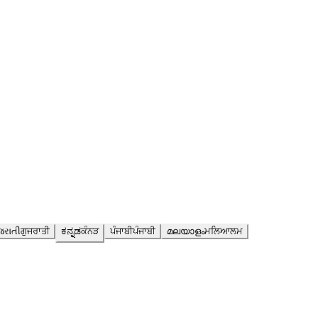
જરાતી
ਗੁਜਰਾਤੀ
ಕನ್ನಡ
ਕੰਨੜ
ਪੰਜਾਬੀ
ਪੰਜਾਬੀ
മലയാളം
ਮਲਿਆਲਮ