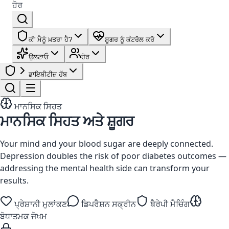
ਹੋਰ
ਕੀ ਮੈਨੂੰ ਖ਼ਤਰਾ ਹੈ?
ਸ਼ੂਗਰ ਨੂੰ ਕੰਟਰੋਲ ਕਰੋ
ਉਲਟਾਓ
ਹੋਰ
ਡਾਇਬੀਟੀਜ਼ ਹੱਬ
ਮਾਨਸਿਕ ਸਿਹਤ
ਮਾਨਸਿਕ ਸਿਹਤ ਅਤੇ ਸ਼ੂਗਰ
Your mind and your blood sugar are deeply connected.
Depression doubles the risk of poor diabetes outcomes —
addressing the mental health side can transform your
results.
ਪ੍ਰੇਸ਼ਾਨੀ ਮੁਲਾਂਕਣ
ਡਿਪਰੈਸ਼ਨ ਸਕ੍ਰੀਨ
ਥੈਰੇਪੀ ਮੈਚਿੰਗ
ਬੋਧਾਤਮਕ ਜੋਖਮ