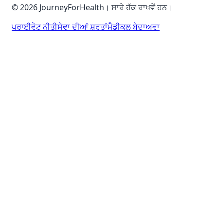
© 2026 JourneyForHealth। ਸਾਰੇ ਹੱਕ ਰਾਖਵੇਂ ਹਨ।
ਪਰਾਈਵੇਟ ਨੀਤੀ
ਸੇਵਾ ਦੀਆਂ ਸ਼ਰਤਾਂ
ਮੈਡੀਕਲ ਬੇਦਾਅਵਾ