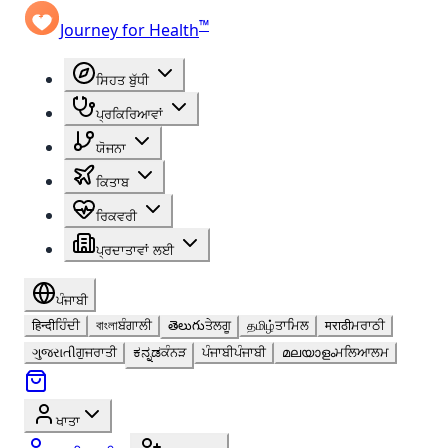
™
Journey for Health
ਸਿਹਤ ਬੁੱਧੀ
ਪ੍ਰਕਿਰਿਆਵਾਂ
ਯੋਜਨਾ
ਕਿਤਾਬ
ਰਿਕਵਰੀ
ਪ੍ਰਦਾਤਾਵਾਂ ਲਈ
ਪੰਜਾਬੀ
हिन्दी
ਹਿੰਦੀ
বাংলা
ਬੰਗਾਲੀ
తెలుగు
ਤੇਲਗੂ
தமிழ்
ਤਾਮਿਲ
मराठी
ਮਰਾਠੀ
ગુજરાતી
ਗੁਜਰਾਤੀ
ಕನ್ನಡ
ਕੰਨੜ
ਪੰਜਾਬੀ
ਪੰਜਾਬੀ
മലയാളം
ਮਲਿਆਲਮ
ਖਾਤਾ