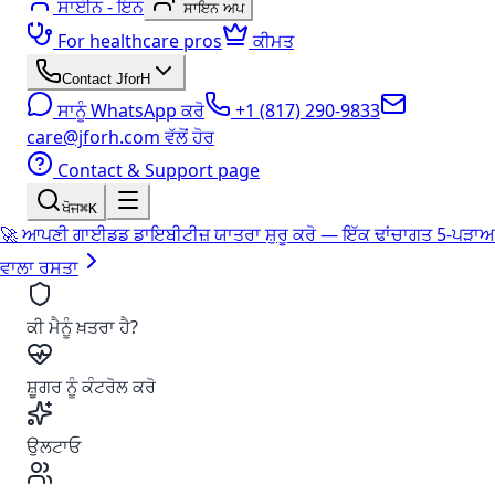
ਸਾਈਨ - ਇਨ
ਸਾਇਨ ਅਪ
For healthcare pros
ਕੀਮਤ
Contact JforH
ਸਾਨੂੰ WhatsApp ਕਰੋ
+1 (817) 290-9833
care@jforh.com ਵੱਲੋਂ ਹੋਰ
Contact & Support page
ਖੋਜ
⌘K
🚀 ਆਪਣੀ ਗਾਈਡਡ ਡਾਇਬੀਟੀਜ਼ ਯਾਤਰਾ ਸ਼ੁਰੂ ਕਰੋ — ਇੱਕ ਢਾਂਚਾਗਤ 5-ਪੜਾਅ
ਵਾਲਾ ਰਸਤਾ
ਕੀ ਮੈਨੂੰ ਖ਼ਤਰਾ ਹੈ?
ਸ਼ੂਗਰ ਨੂੰ ਕੰਟਰੋਲ ਕਰੋ
ਉਲਟਾਓ