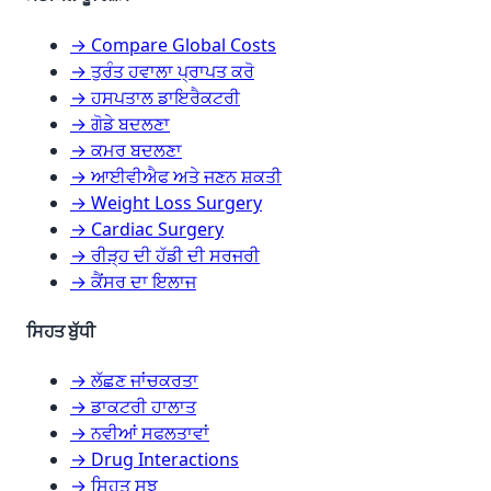
→ Compare Global Costs
→ ਤੁਰੰਤ ਹਵਾਲਾ ਪ੍ਰਾਪਤ ਕਰੋ
→ ਹਸਪਤਾਲ ਡਾਇਰੈਕਟਰੀ
→ ਗੋਡੇ ਬਦਲਣਾ
→ ਕਮਰ ਬਦਲਣਾ
→ ਆਈਵੀਐਫ ਅਤੇ ਜਣਨ ਸ਼ਕਤੀ
→ Weight Loss Surgery
→ Cardiac Surgery
→ ਰੀੜ੍ਹ ਦੀ ਹੱਡੀ ਦੀ ਸਰਜਰੀ
→ ਕੈਂਸਰ ਦਾ ਇਲਾਜ
ਸਿਹਤ ਬੁੱਧੀ
→ ਲੱਛਣ ਜਾਂਚਕਰਤਾ
→ ਡਾਕਟਰੀ ਹਾਲਾਤ
→ ਨਵੀਆਂ ਸਫਲਤਾਵਾਂ
→ Drug Interactions
→ ਸਿਹਤ ਸੂਝ