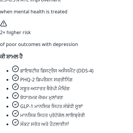
when mental health is treated
2× higher risk
of poor outcomes with depression
ਕੀ ਸ਼ਾਮਲ ਹੈ
ਡਾਇਬਟੀਜ਼ ਡਿਸਟ੍ਰੈਸ ਅਸੈਸਮੈਂਟ (DDS-4)
PHQ-2 ਡਿਪਰੈਸ਼ਨ ਸਕ੍ਰੀਨਿੰਗ
ਸਬੂਤ-ਅਧਾਰਤ ਥੈਰੇਪੀ ਮੈਚਿੰਗ
ਬੋਧਾਤਮਕ ਜੋਖਮ ਮੁਲਾਂਕਣ
GLP-1 ਮਾਨਸਿਕ ਸਿਹਤ ਸੰਬੰਧੀ ਸੂਝਾਂ
ਮਾਨਸਿਕ ਸਿਹਤ ਪ੍ਰੋਟੋਕੋਲ ਲਾਇਬ੍ਰੇਰੀ
ਸੰਕਟ ਸਰੋਤ ਅਤੇ ਹੌਟਲਾਈਨਾਂ