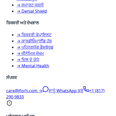
→ ਸਮਾਰਟ ਜਰਨੀ
→ Denial Shield
ਰਿਕਵਰੀ ਅਤੇ ਦੇਖਭਾਲ
→ ਰਿਕਵਰੀ ਕੋਪਾਇਲਟ
→ ਕਾਰਡੀਓਮਾਈਂਡ ਹੱਬ
→ ਪਹਿਨਣਯੋਗ ਡੈਸ਼ਬੋਰਡ
→ ਜੀਨੋਮਿਕ ਜੋਖਮ
→ ਦਿਲ ਦੇ ਯੋਧੇ
→ Mental Health
ਸੰਪਰਕ
care@jforh.com →
ਸਾਨੂੰ WhatsApp ਕਰੋ
+1 (817)
290-9833