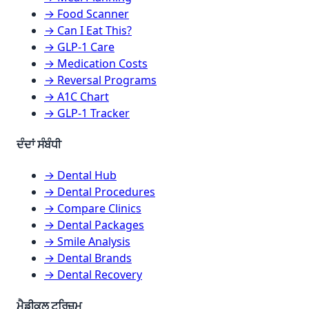
→ Food Scanner
→ Can I Eat This?
→ GLP-1 Care
→ Medication Costs
→ Reversal Programs
→ A1C Chart
→ GLP-1 Tracker
ਦੰਦਾਂ ਸੰਬੰਧੀ
→ Dental Hub
→ Dental Procedures
→ Compare Clinics
→ Dental Packages
→ Smile Analysis
→ Dental Brands
→ Dental Recovery
ਮੈਡੀਕਲ ਟੂਰਿਜ਼ਮ