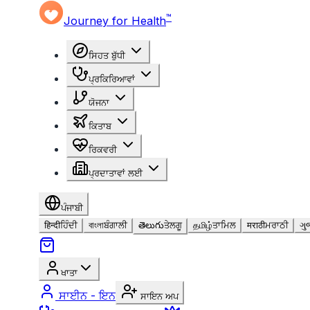
™
Journey for Health
ਸਿਹਤ ਬੁੱਧੀ
ਪ੍ਰਕਿਰਿਆਵਾਂ
ਯੋਜਨਾ
ਕਿਤਾਬ
ਰਿਕਵਰੀ
ਪ੍ਰਦਾਤਾਵਾਂ ਲਈ
ਪੰਜਾਬੀ
हिन्दी
ਹਿੰਦੀ
বাংলা
ਬੰਗਾਲੀ
తెలుగు
ਤੇਲਗੂ
தமிழ்
ਤਾਮਿਲ
मराठी
ਮਰਾਠੀ
ગુ
ਖਾਤਾ
ਸਾਈਨ - ਇਨ
ਸਾਇਨ ਅਪ