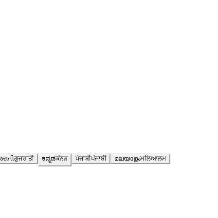
જરાતી
ਗੁਜਰਾਤੀ
ಕನ್ನಡ
ਕੰਨੜ
ਪੰਜਾਬੀ
ਪੰਜਾਬੀ
മലയാളം
ਮਲਿਆਲਮ