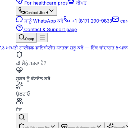
For healthcare pros
ਕੀਮਤ
Contact JforH
ਸਾਨੂੰ WhatsApp ਕਰੋ
+1 (817) 290-9833
car
Contact & Support page
ਖੋਜ
⌘K
🚀 ਆਪਣੀ ਗਾਈਡਡ ਡਾਇਬੀਟੀਜ਼ ਯਾਤਰਾ ਸ਼ੁਰੂ ਕਰੋ — ਇੱਕ ਢਾਂਚਾਗਤ 5-ਪੜ
ਕੀ ਮੈਨੂੰ ਖ਼ਤਰਾ ਹੈ?
ਸ਼ੂਗਰ ਨੂੰ ਕੰਟਰੋਲ ਕਰੋ
ਉਲਟਾਓ
ਹੋਰ