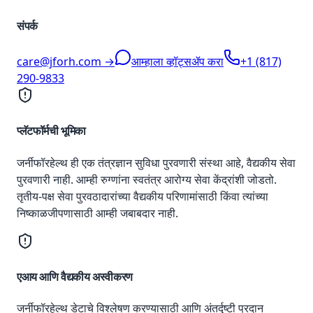
संपर्क
care@jforh.com →
आम्हाला व्हॉट्सॲप करा
+1 (817)
290-9833
प्लॅटफॉर्मची भूमिका
जर्नीफॉरहेल्थ ही एक तंत्रज्ञान सुविधा पुरवणारी संस्था आहे, वैद्यकीय सेवा
पुरवणारी नाही. आम्ही रुग्णांना स्वतंत्र आरोग्य सेवा केंद्रांशी जोडतो.
तृतीय-पक्ष सेवा पुरवठादारांच्या वैद्यकीय परिणामांसाठी किंवा त्यांच्या
निष्काळजीपणासाठी आम्ही जबाबदार नाही.
एआय आणि वैद्यकीय अस्वीकरण
जर्नीफॉरहेल्थ डेटाचे विश्लेषण करण्यासाठी आणि अंतर्दृष्टी प्रदान