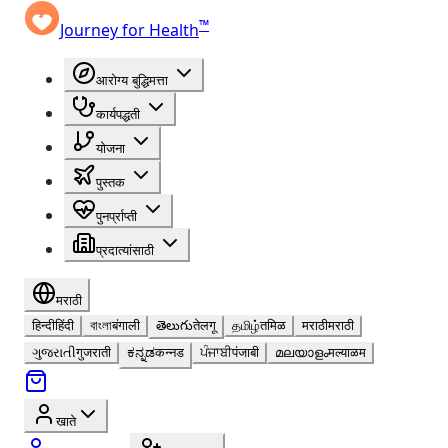
™
Journey for Health
आरोग्य बुद्धिमत्ता
कार्यपद्धती
योजना
पुस्तक
पुनर्प्राप्ती
प्रदात्यांसाठी
मराठी
हिन्दी
हिंदी
বাংলা
बंगाली
తెలుగు
तेलगू
தமிழ்
तमिळ
मराठी
मराठी
ગુજરાતી
गुजराती
ಕನ್ನಡ
कन्नड
ਪੰਜਾਬੀ
पंजाबी
മലയാളം
मल्याळम
खाते