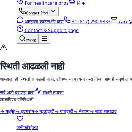
For healthcare pros
किंमत
Contact JforH
आम्हाला व्हॉट्सॲप करा
+1 (817) 290-9833
care@
Contact & Support page
शोध
⌘K
स्थिती आढळली नाही
आम्हाला ही स्थिती सापडली नाही. शोधण्याचा प्रयत्न करा किंवा आमची संपूर्ण लाय
सर्व अटी ब्राउझ करा
लक्षणे तपासा
लोकप्रिय परिस्थिती
→
मधुमेह
→
हृदयरोग
→
गुडघेदुखी
→
पाठदुखी
→
नैराश्य
→
उच्च रक्तदाब
जर्नीफॉरहेल्थ