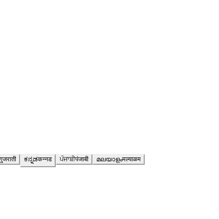
गुजराती
ಕನ್ನಡ
कन्नड
ਪੰਜਾਬੀ
पंजाबी
മലയാളം
मल्याळम