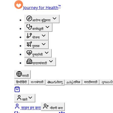
™
Journey for Health
आरोग्य बुद्धिमत्ता
कार्यपद्धती
योजना
पुस्तक
पुनर्प्राप्ती
प्रदात्यांसाठी
मराठी
हिन्दी
हिंदी
বাংলা
बंगाली
తెలుగు
तेलगू
தமிழ்
तमिळ
मराठी
मराठी
ગુજરાતી
खाते
साइन इन करा
नोंदणी करा