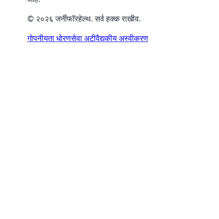
© २०२६ जर्नीफॉरहेल्थ. सर्व हक्क राखीव.
गोपनीयता धोरण
सेवा अटी
वैद्यकीय अस्वीकरण