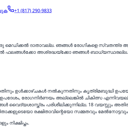
്യുക
+1 (817) 290-9833
, ഒരു മെഡിക്കൽ ദാതാവല്ല. ഞങ്ങൾ രോഗികളെ സ്വതന്ത്
െഡിക്കൽ ഫലങ്ങൾക്കോ അശ്രദ്ധയ്‌ക്കോ ഞങ്ങൾ ബാധ്യസ്ഥരല്ല.
ും ഉൾക്കാഴ്ചകൾ നൽകുന്നതിനും കൃത്രിമബുദ്ധി ഉപയോഗി
 ഉപദേശം, രോഗനിർണയം അല്ലെങ്കിൽ ചികിത്സ എന്നിവയല്
ൈദ്യശാസ്ത്രം പരിശീലിക്കുന്നില്ല. 18 വയസ്സും അതിൽ ക
ിതാക്കളുടെയോ രക്ഷിതാവിന്റെയോ സമ്മതവും മേൽനോട്ടവ
നിക്ഷിപ്തം.