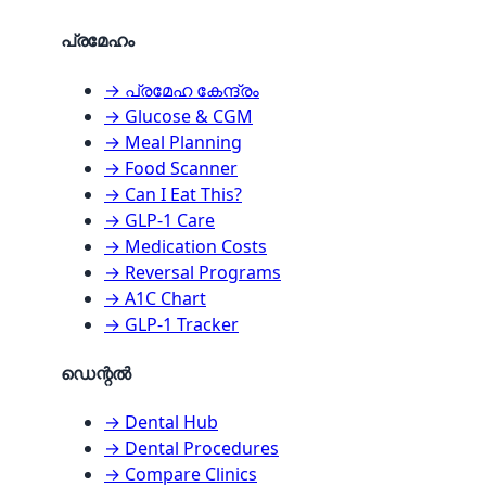
പ്രമേഹം
→ പ്രമേഹ കേന്ദ്രം
→ Glucose & CGM
→ Meal Planning
→ Food Scanner
→ Can I Eat This?
→ GLP-1 Care
→ Medication Costs
→ Reversal Programs
→ A1C Chart
→ GLP-1 Tracker
ഡെന്റൽ
→ Dental Hub
→ Dental Procedures
→ Compare Clinics