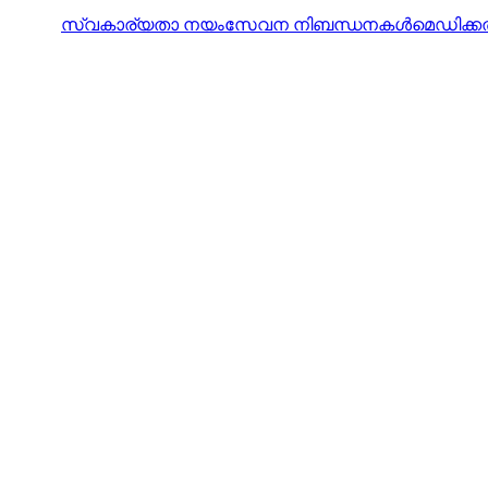
സ്വകാര്യതാ നയം
സേവന നിബന്ധനകൾ
മെഡിക്