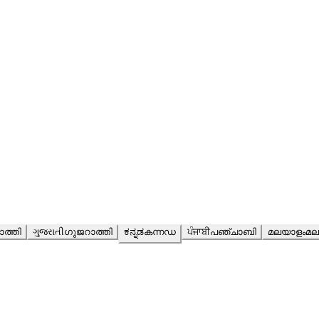
ാത്തി
ગુજરાતી
ഗുജറാത്തി
ಕನ್ನಡ
കന്നഡ
ਪੰਜਾਬੀ
പഞ്ചാബി
മലയാളം
മല