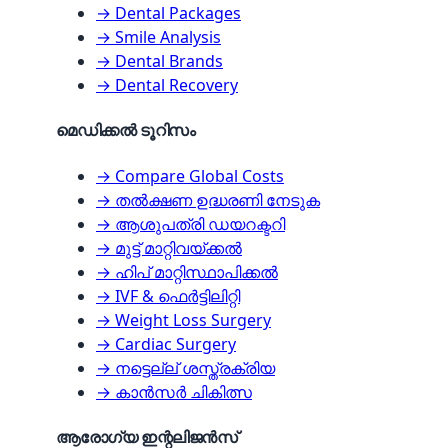
→ Dental Packages
→ Smile Analysis
→ Dental Brands
→ Dental Recovery
മെഡിക്കൽ ടൂറിസം
→ Compare Global Costs
→ തൽക്ഷണ ഉദ്ധരണി നേടുക
→ ആശുപത്രി ഡയറക്ടറി
→ മുട്ട് മാറ്റിവയ്ക്കൽ
→ ഹിപ് മാറ്റിസ്ഥാപിക്കൽ
→ IVF & ഫെർട്ടിലിറ്റി
→ Weight Loss Surgery
→ Cardiac Surgery
→ നട്ടെല്ല് ശസ്ത്രക്രിയ
→ കാൻസർ ചികിത്സ
ആരോഗ്യ ഇന്റലിജൻസ്