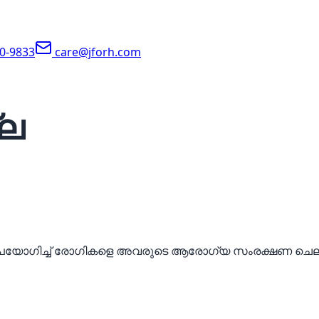
90-9833
care@jforh.com
്ല
ഉപയോഗിച്ച് രോഗികളെ അവരുടെ ആരോഗ്യ സംരക്ഷണ ചെല