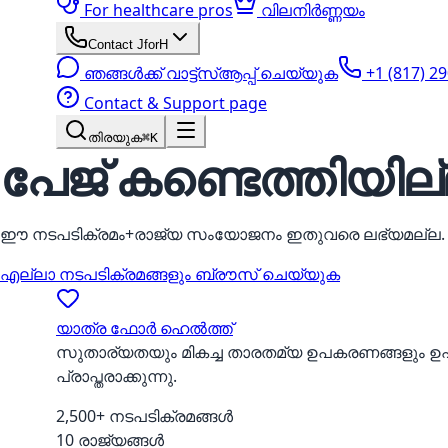
For healthcare pros
വിലനിർണ്ണയം
Contact JforH
ഞങ്ങൾക്ക് വാട്ട്‌സ്ആപ്പ് ചെയ്യുക
+1 (817) 2
Contact & Support page
തിരയുക
⌘K
പേജ് കണ്ടെത്തിയില
ഈ നടപടിക്രമം+രാജ്യ സംയോജനം ഇതുവരെ ലഭ്യമല്ല.
എല്ലാ നടപടിക്രമങ്ങളും ബ്രൗസ് ചെയ്യുക
യാത്ര ഫോർ ഹെൽത്ത്
സുതാര്യതയും മികച്ച താരതമ്യ ഉപകരണങ്ങളും 
പ്രാപ്തരാക്കുന്നു.
2,500+ നടപടിക്രമങ്ങൾ
10 രാജ്യങ്ങൾ