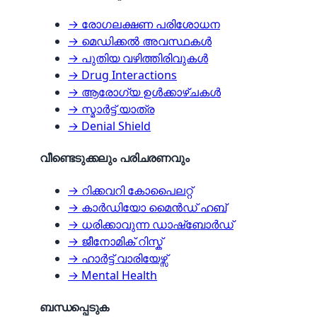
→ രോഗലക്ഷണ പരിശോധന
→ മെഡിക്കൽ അവസ്ഥകൾ
→ പുതിയ വഴിത്തിരിവുകൾ
→ Drug Interactions
→ ആരോഗ്യ ഉൾക്കാഴ്ചകൾ
→ സ്മാർട്ട് യാത്ര
→ Denial Shield
വീണ്ടെടുക്കലും പരിചരണവും
→ റിക്കവറി കോപൈലറ്റ്
→ കാർഡിയോ മൈൻഡ് ഹബ്
→ ധരിക്കാവുന്ന ഡാഷ്‌ബോർഡ്
→ ജീനോമിക് റിസ്ക്
→ ഹാർട്ട് വാരിയേഴ്സ്
→ Mental Health
ബന്ധപ്പെടുക