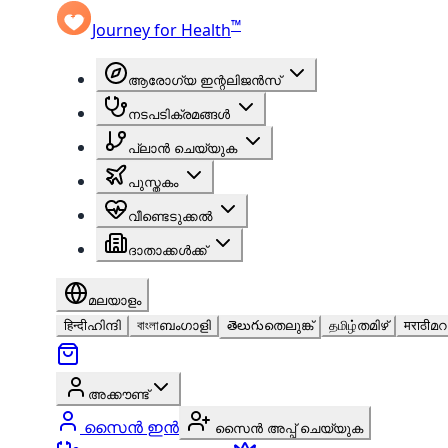
™
Journey for Health
ആരോഗ്യ ഇന്റലിജൻസ്
നടപടിക്രമങ്ങൾ
പ്ലാൻ ചെയ്യുക
പുസ്തകം
വീണ്ടെടുക്കൽ
ദാതാക്കൾക്ക്
മലയാളം
हिन्दी
ഹിന്ദി
বাংলা
ബംഗാളി
తెలుగు
തെലുങ്ക്
தமிழ்
തമിഴ്
मराठी
മറ
അക്കൗണ്ട്
സൈൻ ഇൻ
സൈൻ അപ്പ് ചെയ്യുക