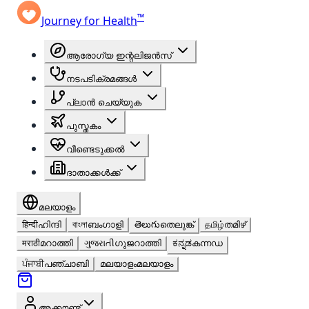
™
Journey for Health
ആരോഗ്യ ഇന്റലിജൻസ്
നടപടിക്രമങ്ങൾ
പ്ലാൻ ചെയ്യുക
പുസ്തകം
വീണ്ടെടുക്കൽ
ദാതാക്കൾക്ക്
മലയാളം
हिन्दी
ഹിന്ദി
বাংলা
ബംഗാളി
తెలుగు
തെലുങ്ക്
தமிழ்
തമിഴ്
मराठी
മറാത്തി
ગુજરાતી
ഗുജറാത്തി
ಕನ್ನಡ
കന്നഡ
ਪੰਜਾਬੀ
പഞ്ചാബി
മലയാളം
മലയാളം
അക്കൗണ്ട്