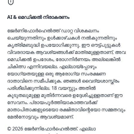
AI & മെഡിക്കൽ നിരാകരണം
ജേർണിഫോർഹെൽത്ത് ഡാറ്റ വിശകലനം
ചെയ്യുന്നതിനും ഉൾക്കാഴ്ചകൾ നൽകുന്നതിനും
കൃത്രിമബുദ്ധി ഉപയോഗിക്കുന്നു. ഈ ഔട്ട്‌പുട്ടുകൾ
വിവരദായക ആവശ്യങ്ങൾക്ക് മാത്രമുള്ളതാണ്, അവ
മെഡിക്കൽ ഉപദേശം, രോഗനിർണയം അല്ലെങ്കിൽ
ചികിത്സ എന്നിവയല്ല. എല്ലായ്പ്പോഴും
യോഗ്യതയുള്ള ഒരു ആരോഗ്യ സംരക്ഷണ
ദാതാവിനെ സമീപിക്കുക. ഞങ്ങൾ വൈദ്യശാസ്ത്രം
പരിശീലിക്കുന്നില്ല. 18 വയസ്സും അതിൽ
കൂടുതലുമുള്ള മുതിർന്നവരെ ഉദ്ദേശിച്ചുള്ളതാണ് ഈ
സേവനം. പ്രായപൂർത്തിയാകാത്തവർക്ക്
മാതാപിതാക്കളുടെയോ രക്ഷിതാവിന്റെയോ സമ്മതവും
മേൽനോട്ടവും ആവശ്യമാണ്.
© 2026 ജേർണിഫോർഹെൽത്ത്. എല്ലാ