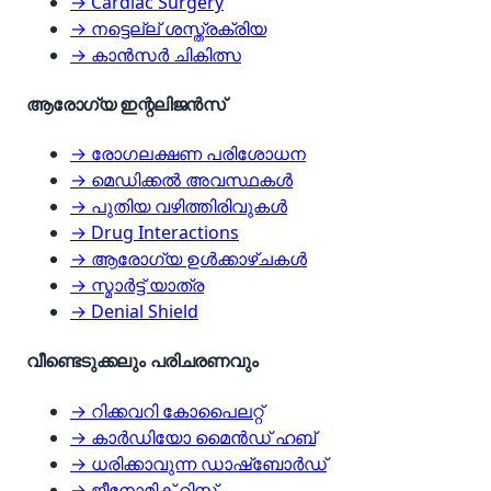
→ Cardiac Surgery
→ നട്ടെല്ല് ശസ്ത്രക്രിയ
→ കാൻസർ ചികിത്സ
ആരോഗ്യ ഇന്റലിജൻസ്
→ രോഗലക്ഷണ പരിശോധന
→ മെഡിക്കൽ അവസ്ഥകൾ
→ പുതിയ വഴിത്തിരിവുകൾ
→ Drug Interactions
→ ആരോഗ്യ ഉൾക്കാഴ്ചകൾ
→ സ്മാർട്ട് യാത്ര
→ Denial Shield
വീണ്ടെടുക്കലും പരിചരണവും
→ റിക്കവറി കോപൈലറ്റ്
→ കാർഡിയോ മൈൻഡ് ഹബ്
→ ധരിക്കാവുന്ന ഡാഷ്‌ബോർഡ്
→ ജീനോമിക് റിസ്ക്