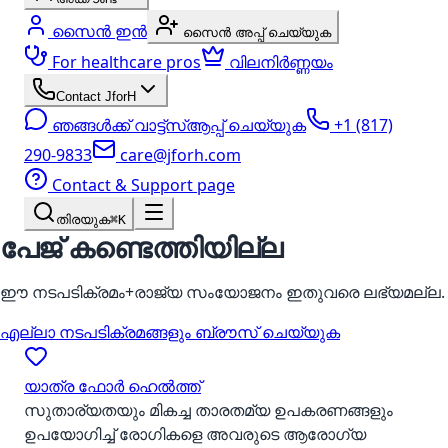
സൈൻ ഇൻ
സൈൻ അപ്പ് ചെയ്യുക
For healthcare pros
വിലനിർണ്ണയം
Contact JforH
ഞങ്ങൾക്ക് വാട്ട്‌സ്ആപ്പ് ചെയ്യുക
+1 (817)
290-9833
care@jforh.com
Contact & Support page
തിരയുക
⌘K
പേജ് കണ്ടെത്തിയില്ല
ഈ നടപടിക്രമം+രാജ്യ സംയോജനം ഇതുവരെ ലഭ്യമല്ല.
എല്ലാ നടപടിക്രമങ്ങളും ബ്രൗസ് ചെയ്യുക
യാത്ര ഫോർ ഹെൽത്ത്
സുതാര്യതയും മികച്ച താരതമ്യ ഉപകരണങ്ങളും
ഉപയോഗിച്ച് രോഗികളെ അവരുടെ ആരോഗ്യ