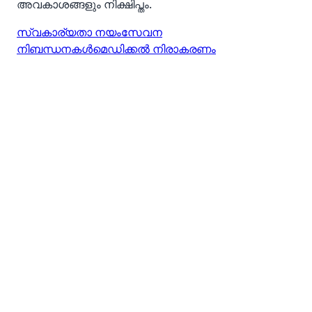
അവകാശങ്ങളും നിക്ഷിപ്തം.
സ്വകാര്യതാ നയം
സേവന
നിബന്ധനകൾ
മെഡിക്കൽ നിരാകരണം