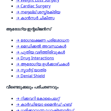
→ Cardiac Surgery
→ നട്ടെല്ല് ശസ്ത്രക്രിയ
→ കാൻസർ ചികിത്സ
ആരോഗ്യ ഇന്റലിജൻസ്
→ രോഗലക്ഷണ പരിശോധന
→ മെഡിക്കൽ അവസ്ഥകൾ
→ പുതിയ വഴിത്തിരിവുകൾ
→ Drug Interactions
→ ആരോഗ്യ ഉൾക്കാഴ്ചകൾ
→ സ്മാർട്ട് യാത്ര
→ Denial Shield
വീണ്ടെടുക്കലും പരിചരണവും
→ റിക്കവറി കോപൈലറ്റ്
→ കാർഡിയോ മൈൻഡ് ഹബ്
→ ധരിക്കാവുന്ന ഡാഷ്‌ബോർഡ്