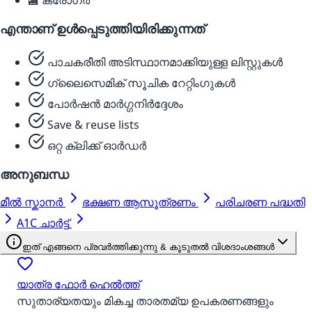
🏬
ക്രോഗർ
എന്താണ് ഉൾപ്പെടുത്തിയിരിക്കുന്നത്
പാചകരീതി അടിസ്ഥാനമാക്കിയുള്ള ലിസ്റ്റുകൾ
ഗ്ലൈസെമിക് സൂചിക റേറ്റിംഗുകൾ
പോർഷൻ മാർഗ്ഗനിർദ്ദേശം
Save & reuse lists
ഒറ്റ ക്ലിക്ക് ഓർഡർ
അനുബന്ധ
മീൽ സ്കാനർ
ഭക്ഷണ ആസൂത്രണം
പരിചരണ പദ്ധതി
A1C ചാർട്ട്
ഇത് എങ്ങനെ പ്രവർത്തിക്കുന്നു & കൂടുതൽ വിശദാംശങ്ങൾ
യാത്ര ഫോർ ഹെൽത്ത്
സുതാര്യതയും മികച്ച താരതമ്യ ഉപകരണങ്ങളും