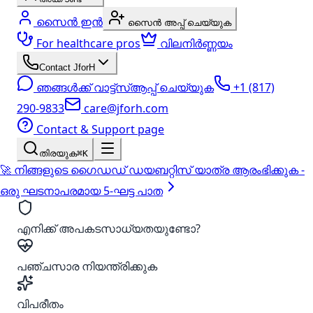
സൈൻ ഇൻ
സൈൻ അപ്പ് ചെയ്യുക
For healthcare pros
വിലനിർണ്ണയം
Contact JforH
ഞങ്ങൾക്ക് വാട്ട്‌സ്ആപ്പ് ചെയ്യുക
+1 (817)
290-9833
care@jforh.com
Contact & Support page
തിരയുക
⌘K
🚀 നിങ്ങളുടെ ഗൈഡഡ് ഡയബറ്റിസ് യാത്ര ആരംഭിക്കുക -
ഒരു ഘടനാപരമായ 5-ഘട്ട പാത
എനിക്ക് അപകടസാധ്യതയുണ്ടോ?
പഞ്ചസാര നിയന്ത്രിക്കുക
വിപരീതം