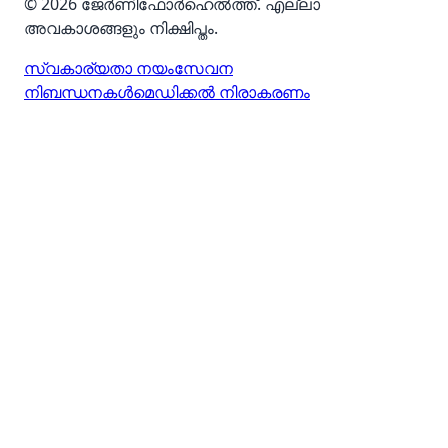
© 2026 ജേർണിഫോർഹെൽത്ത്. എല്ലാ
അവകാശങ്ങളും നിക്ഷിപ്തം.
സ്വകാര്യതാ നയം
സേവന
നിബന്ധനകൾ
മെഡിക്കൽ നിരാകരണം