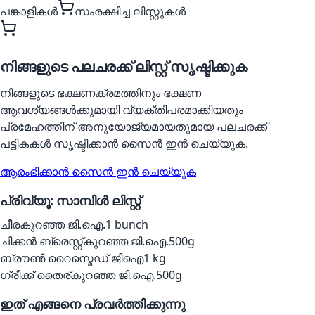
പങ്കാളികൾ
സംരക്ഷിച്ച ലിസ്റ്റുകൾ
നിങ്ങളുടെ പലചരക്ക് ലിസ്റ്റ് സൃഷ്ടിക്കുക
നിങ്ങളുടെ ഭക്ഷണക്രമത്തിനും ഭക്ഷണ
ആവശ്യങ്ങൾക്കുമായി വ്യക്തിപരമാക്കിയതും
പ്രമേഹത്തിന് അനുയോജ്യമായതുമായ പലചരക്ക്
പട്ടികകൾ സൃഷ്ടിക്കാൻ സൈൻ ഇൻ ചെയ്യുക.
ആരംഭിക്കാൻ സൈൻ ഇൻ ചെയ്യുക
പ്രിവ്യൂ: സാമ്പിൾ ലിസ്റ്റ്
ചീര
കുറഞ്ഞ ജി.ഐ.
1 bunch
ചിക്കൻ ബ്രെസ്റ്റ്
കുറഞ്ഞ ജി.ഐ.
500g
ബ്രൗൺ റൈസ്
മെഡ് ജിഐ
1 kg
ഗ്രീക്ക് തൈര്
കുറഞ്ഞ ജി.ഐ.
500g
ഇത് എങ്ങനെ പ്രവർത്തിക്കുന്നു