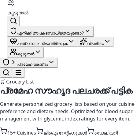
കൂടുതൽ
എനിക്ക് അപകടസാധ്യതയുണ്ടോ?
പഞ്ചസാര നിയന്ത്രിക്കുക
വിപരീതം
കൂടുതൽ
പ്രമേഹ കേന്ദ്രം
🛒 Grocery List
പ്രമേഹ സൗഹൃദ പലചരക്ക് പട്ടിക
Generate personalized grocery lists based on your cuisine
preference and dietary needs. Optimized for blood sugar
management with glycemic index ratings for every item.
15+ Cuisines
ജിഐ റേറ്റിംഗുകൾ
ഡെലിവറി