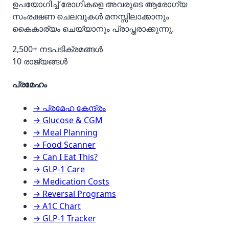
ഉപയോഗിച്ച് രോഗികളെ അവരുടെ ആരോഗ്യ
സംരക്ഷണ ചെലവുകൾ മനസ്സിലാക്കാനും
കൈകാര്യം ചെയ്യാനും പ്രാപ്തരാക്കുന്നു.
2,500+ നടപടിക്രമങ്ങൾ
10 രാജ്യങ്ങൾ
പ്രമേഹം
→ പ്രമേഹ കേന്ദ്രം
→ Glucose & CGM
→ Meal Planning
→ Food Scanner
→ Can I Eat This?
→ GLP-1 Care
→ Medication Costs
→ Reversal Programs
→ A1C Chart
→ GLP-1 Tracker