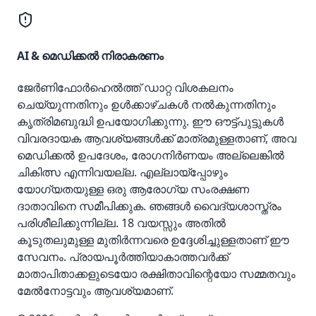
AI & മെഡിക്കൽ നിരാകരണം
ജേർണിഫോർഹെൽത്ത് ഡാറ്റ വിശകലനം
ചെയ്യുന്നതിനും ഉൾക്കാഴ്ചകൾ നൽകുന്നതിനും
കൃത്രിമബുദ്ധി ഉപയോഗിക്കുന്നു. ഈ ഔട്ട്‌പുട്ടുകൾ
വിവരദായക ആവശ്യങ്ങൾക്ക് മാത്രമുള്ളതാണ്, അവ
മെഡിക്കൽ ഉപദേശം, രോഗനിർണയം അല്ലെങ്കിൽ
ചികിത്സ എന്നിവയല്ല. എല്ലായ്പ്പോഴും
യോഗ്യതയുള്ള ഒരു ആരോഗ്യ സംരക്ഷണ
ദാതാവിനെ സമീപിക്കുക. ഞങ്ങൾ വൈദ്യശാസ്ത്രം
പരിശീലിക്കുന്നില്ല. 18 വയസ്സും അതിൽ
കൂടുതലുമുള്ള മുതിർന്നവരെ ഉദ്ദേശിച്ചുള്ളതാണ് ഈ
സേവനം. പ്രായപൂർത്തിയാകാത്തവർക്ക്
മാതാപിതാക്കളുടെയോ രക്ഷിതാവിന്റെയോ സമ്മതവും
മേൽനോട്ടവും ആവശ്യമാണ്.