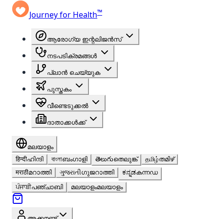
™
Journey for Health
ആരോഗ്യ ഇന്റലിജൻസ്
നടപടിക്രമങ്ങൾ
പ്ലാൻ ചെയ്യുക
പുസ്തകം
വീണ്ടെടുക്കൽ
ദാതാക്കൾക്ക്
മലയാളം
हिन्दी
ഹിന്ദി
বাংলা
ബംഗാളി
తెలుగు
തെലുങ്ക്
தமிழ்
തമിഴ്
मराठी
മറാത്തി
ગુજરાતી
ഗുജറാത്തി
ಕನ್ನಡ
കന്നഡ
ਪੰਜਾਬੀ
പഞ്ചാബി
മലയാളം
മലയാളം
അക്കൗണ്ട്