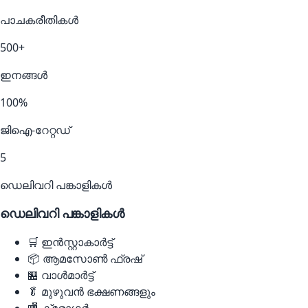
പാചകരീതികൾ
500+
ഇനങ്ങൾ
100%
ജിഐ-റേറ്റഡ്
5
ഡെലിവറി പങ്കാളികൾ
ഡെലിവറി പങ്കാളികൾ
🛒
ഇൻസ്റ്റാകാർട്ട്
📦
ആമസോൺ ഫ്രഷ്
🏪
വാൾമാർട്ട്
🥬
മുഴുവൻ ഭക്ഷണങ്ങളും