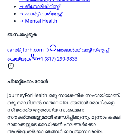
→ ജീനോമിക് റിസ്ക്
→ ഹാർട്ട് വാരിയേഴ്സ്
→ Mental Health
ബന്ധപ്പെടുക
care@jforh.com →
ഞങ്ങൾക്ക് വാട്ട്‌സ്ആപ്പ്
ചെയ്യുക
+1 (817) 290-9833
പ്ലാറ്റ്‌ഫോം റോൾ
JourneyForHealth ഒരു സാങ്കേതിക സഹായിയാണ്,
ഒരു മെഡിക്കൽ ദാതാവല്ല. ഞങ്ങൾ രോഗികളെ
സ്വതന്ത്ര ആരോഗ്യ സംരക്ഷണ
സൗകര്യങ്ങളുമായി ബന്ധിപ്പിക്കുന്നു. മൂന്നാം കക്ഷി
ദാതാക്കളുടെ മെഡിക്കൽ ഫലങ്ങൾക്കോ
അശ്രദ്ധയ്‌ക്കോ ഞങ്ങൾ ബാധ്യസ്ഥരല്ല.