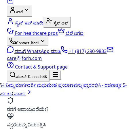
ಖಾತೆ
ಸೈನ್ ಇನ್ ಮಾಡಿ
ಸೈನ್ ಅಪ್
For healthcare pros
ಬೆಲೆ ನಿಗದಿ
Contact JforH
ನಮಗೆ WhatsApp ಮಾಡಿ
+1 (817) 290-9833
care@jforh.com
Contact & Support page
ಹುಡುಕಿ Kannada
⌘K
🚀 ನಿಮ್ಮ ಮಾರ್ಗದರ್ಶಿ ಮಧುಮೇಹ ಪ್ರಯಾಣವನ್ನು ಪ್ರಾರಂಭಿಸಿ - ರಚನಾತ್ಮಕ 5-
ಹಂತದ ಮಾರ್ಗ
ನನಗೆ ಅಪಾಯವಿದೆಯೇ?
ಸಕ್ಕರೆಯನ್ನು ನಿಯಂತ್ರಿಸಿ