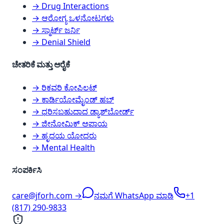
→ Drug Interactions
→ ಆರೋಗ್ಯ ಒಳನೋಟಗಳು
→ ಸ್ಮಾರ್ಟ್ ಜರ್ನಿ
→ Denial Shield
ಚೇತರಿಕೆ ಮತ್ತು ಆರೈಕೆ
→ ರಿಕವರಿ ಕೋಪಿಲಟ್
→ ಕಾರ್ಡಿಯೋಮೈಂಡ್ ಹಬ್
→ ಧರಿಸಬಹುದಾದ ಡ್ಯಾಶ್‌ಬೋರ್ಡ್
→ ಜೀನೋಮಿಕ್ ಅಪಾಯ
→ ಹೃದಯ ಯೋಧರು
→ Mental Health
ಸಂಪರ್ಕಿಸಿ
care@jforh.com →
ನಮಗೆ WhatsApp ಮಾಡಿ
+1
(817) 290-9833