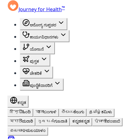
™
Journey for Health
ಆರೋಗ್ಯ ಗುಪ್ತಚರ
ಕಾರ್ಯವಿಧಾನಗಳು
ಯೋಜನೆ
ಪುಸ್ತಕ
ಚೇತರಿಕೆ
ಪೂರೈಕೆದಾರರಿಗೆ
ಕನ್ನಡ
हिन्दी
ಹಿಂದಿ
বাংলা
ಬಂಗಾಳಿ
తెలుగు
ತೆಲುಗು
தமிழ்
ತಮಿಳು
मराठी
ಮರಾಠಿ
ગુજરાતી
ಗುಜರಾತಿ
ಕನ್ನಡ
ಕನ್ನಡ
ਪੰਜਾਬੀ
ಪಂಜಾಬಿ
മലയാളം
ಮಲಯಾಳಂ