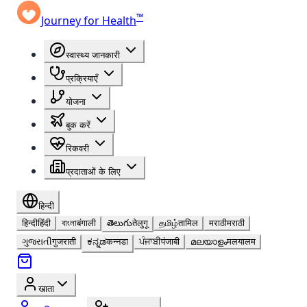
™
Journey for Health
स्वास्थ्य जानकारी
प्रक्रियाएँ
योजना
बुक करें
रिकवरी
प्रदाताओं के लिए
हिन्दी
हिन्दी
हिंदी
বাংলা
बंगाली
తెలుగు
तेलुगू
தமிழ்
तामिल
मराठी
मराठी
ગુજરાતી
गुजराती
ಕನ್ನಡ
कन्नडा
ਪੰਜਾਬੀ
पंजाबी
മലയാളം
मलयालम
खाता