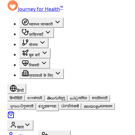
™
Journey for Health
स्वास्थ्य जानकारी
प्रक्रियाएँ
योजना
बुक करें
रिकवरी
प्रदाताओं के लिए
हिन्दी
हिन्दी
हिंदी
বাংলা
बंगाली
తెలుగు
तेलुगू
தமிழ்
तामिल
मराठी
मराठी
ગુજરાતી
गुजराती
ಕನ್ನಡ
कन्नडा
ਪੰਜਾਬੀ
पंजाबी
മലയാളം
मलयालम
खाता