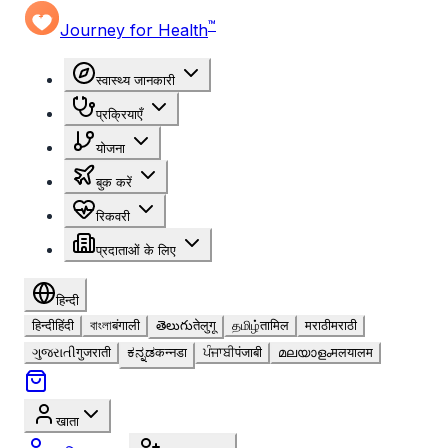
™
Journey for Health
स्वास्थ्य जानकारी
प्रक्रियाएँ
योजना
बुक करें
रिकवरी
प्रदाताओं के लिए
हिन्दी
हिन्दी
हिंदी
বাংলা
बंगाली
తెలుగు
तेलुगू
தமிழ்
तामिल
मराठी
मराठी
ગુજરાતી
गुजराती
ಕನ್ನಡ
कन्नडा
ਪੰਜਾਬੀ
पंजाबी
മലയാളം
मलयालम
खाता