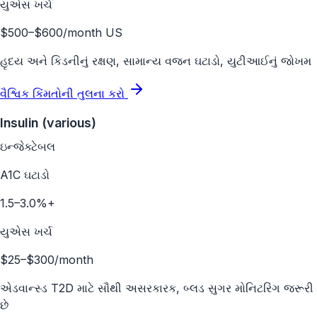
યુએસ ખર્ચ
$500–$600/month US
હૃદય અને કિડનીનું રક્ષણ, સામાન્ય વજન ઘટાડો, યુટીઆઈનું જોખમ
વૈશ્વિક કિંમતોની તુલના કરો
Insulin (various)
ઇન્જેક્ટેબલ
A1C ઘટાડો
1.5–3.0%+
યુએસ ખર્ચ
$25–$300/month
એડવાન્સ્ડ T2D માટે સૌથી અસરકારક, બ્લડ સુગર મોનિટરિંગ જરૂરી
છે