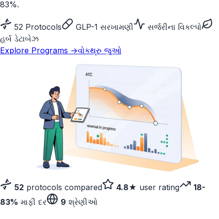
83%.
52 Protocols
GLP-1 સરખામણી
સર્જરીના વિકલ્પો
હર્બ ડેટાબેઝ
Explore Programs →
વોકથ્રુ જુઓ
52
protocols compared
4.8★
user rating
18-
83%
માફી દર
9
શ્રેણીઓ