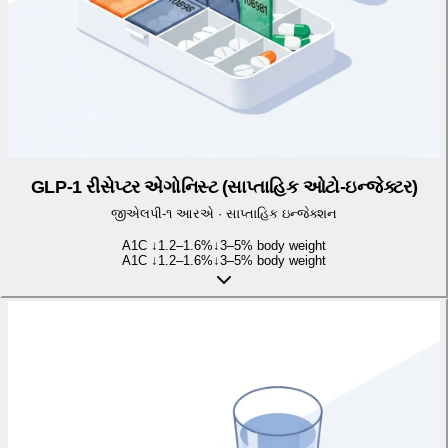
GLP-1 રીસેપ્ટર એગોનિસ્ટ (સાપ્તાહિક ઓટો-ઇન્જેક્ટર)
જીએલપી-૧ આરએ
·
સાપ્તાહિક ઇન્જેક્શન
A1C ↓
1.2–1.6%
↓
3–5% body weight
A1C ↓
1.2–1.6%
↓
3–5% body weight