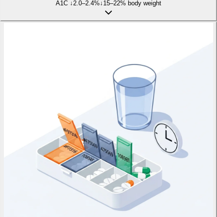
A1C ↓
2.0–2.4%
↓
15–22% body weight