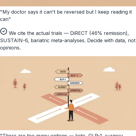
"My doctor says it can't be reversed but I keep reading it
can"
We cite the actual trials — DiRECT (46% remission),
SUSTAIN-6, bariatric meta-analyses. Decide with data, not
opinions.
"There are too many options — keto, GLP-1, surgery,