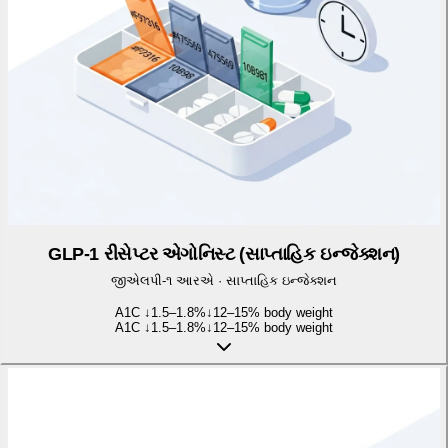
GLP-1 રીસેપ્ટર એગોનિસ્ટ (સાપ્તાહિક ઇન્જેક્શન)
જીએલપી-૧ આરએ
·
સાપ્તાહિક ઇન્જેક્શન
A1C ↓
1.5–1.8%
↓
12–15% body weight
A1C ↓
1.5–1.8%
↓
12–15% body weight