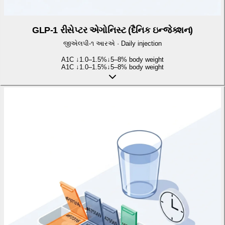
GLP-1 રીસેપ્ટર એગોનિસ્ટ (દૈનિક ઇન્જેક્શન)
જીએલપી-૧ આરએ
·
Daily injection
A1C ↓
1.0–1.5%
↓
5–8% body weight
A1C ↓
1.0–1.5%
↓
5–8% body weight