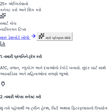
25+ એપ્લિકેશનો
કનેક્ટ કરો અને સિંક કરો
સ્માર્ટ કોચ
વ્યક્તિગત ટિપ્સ
મારું ડેશબોર્ડ ખોલો
મારો પ્રોગ્રામ શોધો
1. તમારી પ્રગતિને ટ્રૅક કરો
A1C, વજન, ગ્લુકોઝ અને દવાઓનો રેકોર્ડ બનાવો. સુંદર ચાર્ટ સાથે
અઠવાડિયા અને મહિનાઓના વલણો જુઓ.
2. તમારી એપ્સ કનેક્ટ કરો
શું તમે પહેલાથી જ ટ્વીન હેલ્થ, વિર્ટા અથવા ફિટરફ્લાયનો ઉપયોગ