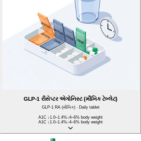
GLP-1 રીસેપ્ટર એગોનિસ્ટ (મૌખિક ટેબ્લેટ)
GLP-1 RA (મૌખિક)
·
Daily tablet
A1C ↓
1.0–1.4%
↓
4–6% body weight
A1C ↓
1.0–1.4%
↓
4–6% body weight