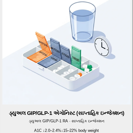
ડ્યુઅલ GIP/GLP-1 એગોનિસ્ટ (સાપ્તાહિક ઇન્જેક્શન)
ડ્યુઅલ GIP/GLP-1 RA
·
સાપ્તાહિક ઇન્જેક્શન
A1C ↓
2.0–2.4%
↓
15–22% body weight