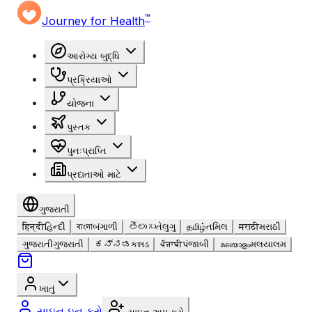
™
Journey for Health
આરોગ્ય બુદ્ધિ
પ્રક્રિયાઓ
યોજના
પુસ્તક
પુનઃપ્રાપ્તિ
પ્રદાતાઓ માટે
ગુજરાતી
हिन्दी
હિન્દી
বাংলা
બંગાળી
తెలుగు
તેલુગુ
தமிழ்
તમિલ
मराठी
મરાઠી
ગુજરાતી
ગુજરાતી
ಕನ್ನಡ
કન્નડ
ਪੰਜਾਬੀ
પંજાબી
മലയാളം
મલયાલમ
ખાતું
સાઇન ઇન કરો