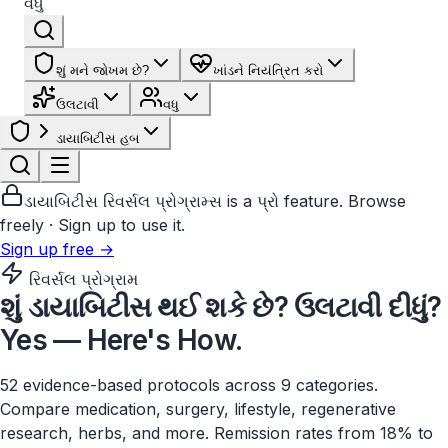
વધુ
શું મને જોખમ છે?
ખાંડને નિયંત્રિત કરો
ઉલટાવી
વધુ
ડાયાબિટીસ હબ
ડાયાબિટીસ રિવર્સલ પ્રોગ્રામ્સ
is a
પ્રો
feature. Browse
freely · Sign up to use it.
Sign up free →
રિવર્સલ પ્રોગ્રામ
શું ડાયાબિટીસ થઈ શકે છે?
ઉલટાવી દીધું?
Yes — Here's How.
52 evidence-based protocols across 9 categories.
Compare medication, surgery, lifestyle, regenerative
research, herbs, and more. Remission rates from 18% to