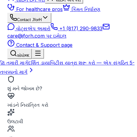
સાઇન અપ કરો
For healthcare pros
કિંમત નિર્ધારણ
Contact JforH
વોટ્સએપ અમારો
+1 (817) 290-9833
care@jforh.com પર ઇમેઇલ
Contact & Support page
શોધો
⌘K
🚀 તમારી માર્ગદર્શિત ડાયાબિટીસ યાત્રા શરૂ કરો — એક સંગઠિત 5-
તબક્કાનો માર્ગ
શું મને જોખમ છે?
ખાંડને નિયંત્રિત કરો
ઉલટાવી