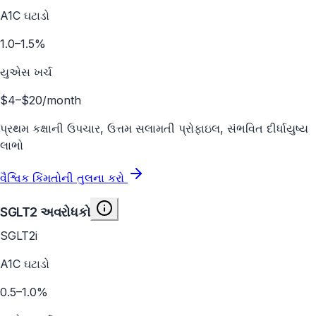
A1C ઘટાડો
1.0–1.5%
યુએસ ખર્ચ
$4–$20/month
પ્રથમ કક્ષાની ઉપચાર, ઉત્તમ સલામતી પ્રોફાઇલ, સંભવિત દીર્ધાયુષ્ય
લાભો
વૈશ્વિક કિંમતોની તુલના કરો
SGLT2 અવરોધકો
SGLT2i
A1C ઘટાડો
0.5–1.0%