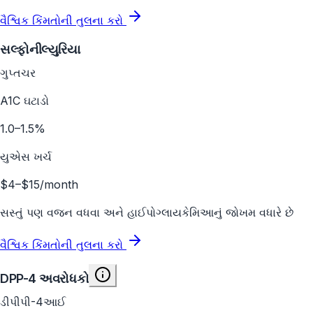
વૈશ્વિક કિંમતોની તુલના કરો
સલ્ફોનીલ્યુરિયા
ગુપ્તચર
A1C ઘટાડો
1.0–1.5%
યુએસ ખર્ચ
$4–$15/month
સસ્તું પણ વજન વધવા અને હાઈપોગ્લાયકેમિઆનું જોખમ વધારે છે
વૈશ્વિક કિંમતોની તુલના કરો
DPP-4 અવરોધકો
ડીપીપી-4આઈ