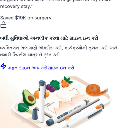
recovery stay.
"
Saved $19K on surgery
બધી સુવિધાઓ અનલૉક કરવા માટે સાઇન ઇન કરો
વ્યક્તિગત ભલામણો ઍક્સેસ કરો, કાર્યક્રમોની તુલના કરો અને
તમારી રિવર્સલ યાત્રાને ટ્રૅક કરો
મફત સાઇન અપ કરો
સાઇન ઇન કરો