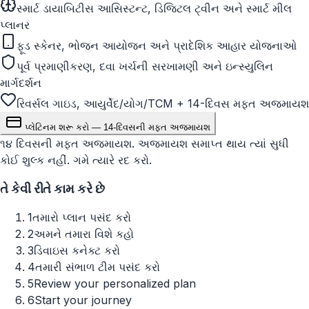
સ્માર્ટ ડાયાબિટીસ આસિસ્ટન્ટ, ડિજિટલ ટ્વીન અને સ્માર્ટ મીલ
પ્લાનર
ફૂડ સ્કેનર, ભોજન આયોજન અને પ્રાદેશિક આહાર યોજનાઓ
પૂર્વ પ્રમાણીકરણ, દવા ખર્ચની સરખામણી અને ઇન્સ્યુલિન
માર્ગદર્શન
રિવર્સલ ગાઇડ, આયુર્વેદ/યોગ/TCM + 14-દિવસ મફત અજમાયશ
પ્લેટિનમ શરૂ કરો — 14-દિવસની મફત અજમાયશ
૧૪ દિવસની મફત અજમાયશ. અજમાયશ સમાપ્ત થાય ત્યાં સુધી
કોઈ શુલ્ક નહીં. ગમે ત્યારે રદ કરો.
તે કેવી રીતે કામ કરે છે
1
તમારો પ્લાન પસંદ કરો
2
અમને તમારા વિશે કહો
3
ડિવાઇસ કનેક્ટ કરો
4
તમારી સંભાળ ટીમ પસંદ કરો
5
Review your personalized plan
6
Start your journey