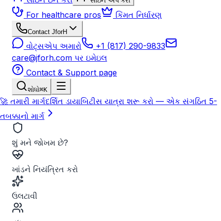
સાઇન અપ કરો
For healthcare pros
કિંમત નિર્ધારણ
Contact JforH
વોટ્સએપ અમારો
+1 (817) 290-9833
care@jforh.com પર ઇમેઇલ
Contact & Support page
શોધો
⌘K
🚀 તમારી માર્ગદર્શિત ડાયાબિટીસ યાત્રા શરૂ કરો — એક સંગઠિત 5-
તબક્કાનો માર્ગ
શું મને જોખમ છે?
ખાંડને નિયંત્રિત કરો
ઉલટાવી