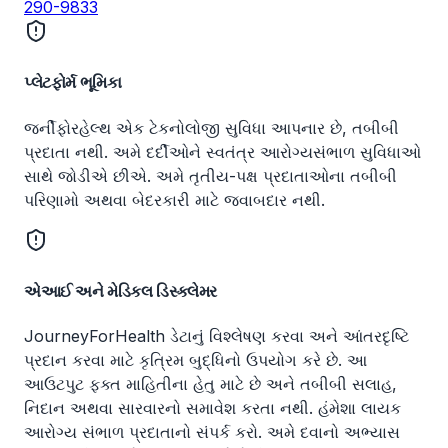
290-9833
પ્લેટફોર્મ ભૂમિકા
જર્નીફોરહેલ્થ એક ટેકનોલોજી સુવિધા આપનાર છે, તબીબી
પ્રદાતા નથી. અમે દર્દીઓને સ્વતંત્ર આરોગ્યસંભાળ સુવિધાઓ
સાથે જોડીએ છીએ. અમે તૃતીય-પક્ષ પ્રદાતાઓના તબીબી
પરિણામો અથવા બેદરકારી માટે જવાબદાર નથી.
એઆઈ અને મેડિકલ ડિસ્ક્લેમર
JourneyForHealth ડેટાનું વિશ્લેષણ કરવા અને આંતરદૃષ્ટિ
પ્રદાન કરવા માટે કૃત્રિમ બુદ્ધિનો ઉપયોગ કરે છે. આ
આઉટપુટ ફક્ત માહિતીના હેતુ માટે છે અને તબીબી સલાહ,
નિદાન અથવા સારવારનો સમાવેશ કરતા નથી. હંમેશા લાયક
આરોગ્ય સંભાળ પ્રદાતાનો સંપર્ક કરો. અમે દવાનો અભ્યાસ