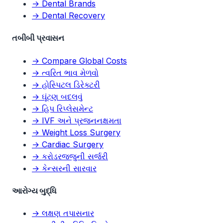
→ Dental Brands
→ Dental Recovery
તબીબી પ્રવાસન
→ Compare Global Costs
→ ત્વરિત ભાવ મેળવો
→ હોસ્પિટલ ડિરેક્ટરી
→ ઘૂંટણ બદલવું
→ હિપ રિપ્લેસમેન્ટ
→ IVF અને પ્રજનનક્ષમતા
→ Weight Loss Surgery
→ Cardiac Surgery
→ કરોડરજ્જુની સર્જરી
→ કેન્સરની સારવાર
આરોગ્ય બુદ્ધિ
→ લક્ષણ તપાસનાર