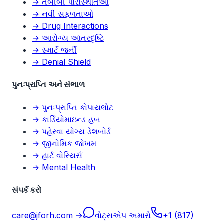
→ તબીબી પરિસ્થિતિઓ
→ નવી સફળતાઓ
→ Drug Interactions
→ આરોગ્ય આંતરદૃષ્ટિ
→ સ્માર્ટ જર્ની
→ Denial Shield
પુનઃપ્રાપ્તિ અને સંભાળ
→ પુનઃપ્રાપ્તિ કોપાયલોટ
→ કાર્ડિયોમાઇન્ડ હબ
→ પહેરવા યોગ્ય ડેશબોર્ડ
→ જીનોમિક જોખમ
→ હાર્ટ વોરિયર્સ
→ Mental Health
સંપર્ક કરો
care@jforh.com →
વોટ્સએપ અમારો
+1 (817)