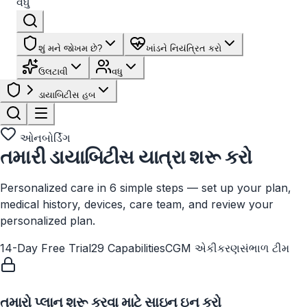
વધુ
શું મને જોખમ છે?
ખાંડને નિયંત્રિત કરો
ઉલટાવી
વધુ
ડાયાબિટીસ હબ
ઓનબોર્ડિંગ
તમારી ડાયાબિટીસ યાત્રા શરૂ કરો
Personalized care in 6 simple steps — set up your plan,
medical history, devices, care team, and review your
personalized plan.
14-Day Free Trial
29 Capabilities
CGM એકીકરણ
સંભાળ ટીમ
તમારો પ્લાન શરૂ કરવા માટે સાઇન ઇન કરો