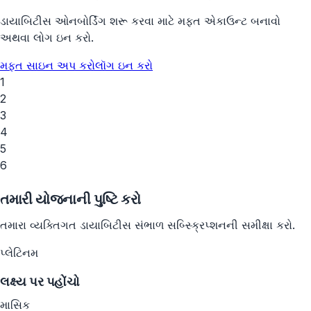
ડાયાબિટીસ ઓનબોર્ડિંગ શરૂ કરવા માટે મફત એકાઉન્ટ બનાવો
અથવા લોગ ઇન કરો.
મફત સાઇન અપ કરો
લૉગ ઇન કરો
1
2
3
4
5
6
તમારી યોજનાની પુષ્ટિ કરો
તમારા વ્યક્તિગત ડાયાબિટીસ સંભાળ સબ્સ્ક્રિપ્શનની સમીક્ષા કરો.
પ્લેટિનમ
લક્ષ્ય પર પહોંચો
માસિક