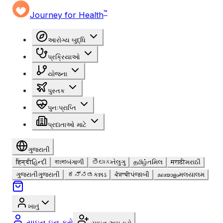
™
Journey for Health
આરોગ્ય બુદ્ધિ
પ્રક્રિયાઓ
યોજના
પુસ્તક
પુનઃપ્રાપ્તિ
પ્રદાતાઓ માટે
ગુજરાતી
हिन्दी
હિન્દી
বাংলা
બંગાળી
తెలుగు
તેલુગુ
தமிழ்
તમિલ
मराठी
મરાઠી
ગુજરાતી
ગુજરાતી
ಕನ್ನಡ
કન્નડ
ਪੰਜਾਬੀ
પંજાબી
മലയാളം
મલયાલમ
ખાતું
સાઇન ઇન કરો