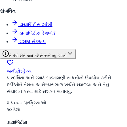
સંબંધિત
ડાયાબિટીસ ઝાંખી
ડાયાબિટીસ ડેશબોર્ડ
CGM સેટઅપ
તે કેવી રીતે કાર્ય કરે છે અને વધુ વિગતો
જર્નીફોરહેલ્થ
પારદર્શિતા અને સ્માર્ટ સરખામણી સાધનોનો ઉપયોગ કરીને
દર્દીઓને તેમના આરોગ્યસંભાળ ખર્ચને સમજવા અને તેનું
સંચાલન કરવા માટે સશક્ત બનાવવું.
૨,૫૦૦+ પ્રક્રિયાઓ
૧૦ દેશો
ડાયાબિટીસ