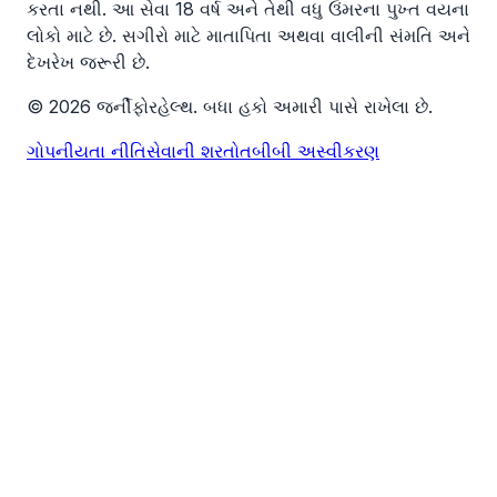
કરતા નથી. આ સેવા 18 વર્ષ અને તેથી વધુ ઉંમરના પુખ્ત વયના
લોકો માટે છે. સગીરો માટે માતાપિતા અથવા વાલીની સંમતિ અને
દેખરેખ જરૂરી છે.
© 2026 જર્નીફોરહેલ્થ. બધા હકો અમારી પાસે રાખેલા છે.
ગોપનીયતા નીતિ
સેવાની શરતો
તબીબી અસ્વીકરણ