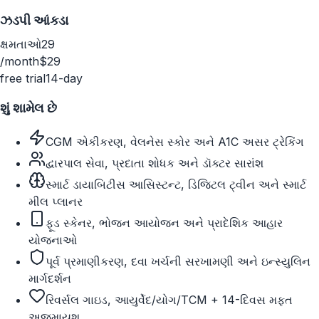
ઝડપી આંકડા
ક્ષમતાઓ
29
/month
$29
free trial
14-day
શું શામેલ છે
CGM એકીકરણ, વેલનેસ સ્કોર અને A1C અસર ટ્રેકિંગ
દ્વારપાલ સેવા, પ્રદાતા શોધક અને ડૉક્ટર સારાંશ
સ્માર્ટ ડાયાબિટીસ આસિસ્ટન્ટ, ડિજિટલ ટ્વીન અને સ્માર્ટ
મીલ પ્લાનર
ફૂડ સ્કેનર, ભોજન આયોજન અને પ્રાદેશિક આહાર
યોજનાઓ
પૂર્વ પ્રમાણીકરણ, દવા ખર્ચની સરખામણી અને ઇન્સ્યુલિન
માર્ગદર્શન
રિવર્સલ ગાઇડ, આયુર્વેદ/યોગ/TCM + 14-દિવસ મફત
અજમાયશ