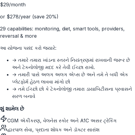
$
29
/month
or
$
278
/year (save 20%)
29 capabilities: monitoring, diet, smart tools, providers,
reversal & more
આ યોજના પસંદ કરો જ્યારે:
→
તમારે તમારા ખાંડના સ્તરને નિયંત્રણમાં રાખવાની જરૂર છે
અને ટેકનોલોજી મદદ કરે તેવી ઈચ્છા રાખો.
→
તમારી પાસે અલગ અલગ એપ્સ છે અને તમે તે બધી એક
પ્લેટફોર્મ હેઠળ લાવવા માંગો છો
→
તમે ઈચ્છો છો કે ટેકનોલોજી તમારા ડાયાબિટીસના પ્રવાસને
સરળ બનાવે
શું શામેલ છે
CGM એકીકરણ, વેલનેસ સ્કોર અને A1C અસર ટ્રેકિંગ
દ્વારપાલ સેવા, પ્રદાતા શોધક અને ડૉક્ટર સારાંશ