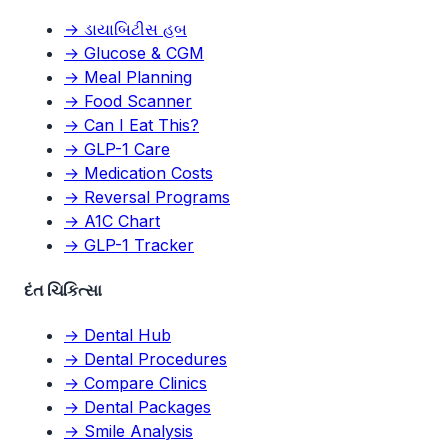
→ ડાયાબિટીસ હબ
→ Glucose & CGM
→ Meal Planning
→ Food Scanner
→ Can I Eat This?
→ GLP-1 Care
→ Medication Costs
→ Reversal Programs
→ A1C Chart
→ GLP-1 Tracker
દંત ચિકિત્સા
→ Dental Hub
→ Dental Procedures
→ Compare Clinics
→ Dental Packages
→ Smile Analysis