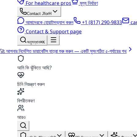
For healthcare pros
মূল্য নির্ধারণ
Contact JforH
আমাদেরকে হোয়াটসঅ্যাপ করুন
+1 (817) 290-9833
ca
Contact & Support page
অনুসন্ধান
⌘K
🚀 আপনার নির্দেশিত ডায়াবেটিস যাত্রা শুরু করুন — একটি সুসংগঠিত ৫-পর্যায়ের পথ
আমি কি ঝুঁকিতে আছি?
চিনি নিয়ন্ত্রণ করুন
বিপরীতকরণ
আরও