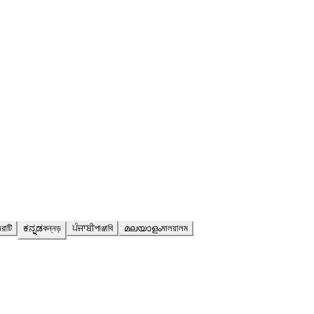
রাটি
ಕನ್ನಡ
কন্নড়
ਪੰਜਾਬੀ
পাঞ্জাবি
മലയാളം
মালয়ালম