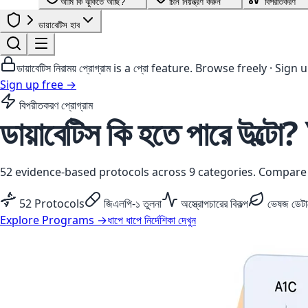
আমি কি ঝুঁকিতে আছি?
চিনি নিয়ন্ত্রণ করুন
বিপরীতকরণ
ডায়াবেটিস হাব
ডায়াবেটিস নিরাময় প্রোগ্রাম
is a
প্রো
feature. Browse freely · Sign up
Sign up free →
বিপরীতকরণ প্রোগ্রাম
ডায়াবেটিস কি হতে পারে
উল্টো?
52 evidence-based protocols across 9 categories. Compare m
52 Protocols
জিএলপি-১ তুলনা
অস্ত্রোপচারের বিকল্প
ভেষজ ডেটা
Explore Programs →
ধাপে ধাপে নির্দেশিকা দেখুন