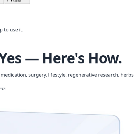
আরও
 to use it.
Yes — Here's How.
edication, surgery, lifestyle, regenerative research, herb
বেস