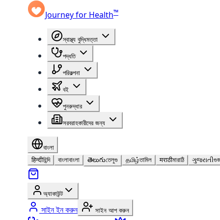
™
Journey for Health
স্বাস্থ্য বুদ্ধিমত্তা
পদ্ধতি
পরিকল্পনা
বই
পুনরুদ্ধার
সরবরাহকারীদের জন্য
বাংলা
हिन्दी
হিন্দি
বাংলা
বাংলা
తెలుగు
তেলুগু
தமிழ்
তামিল
मराठी
মারাঠি
ગુજરાતી
গুজ
অ্যাকাউন্ট
সাইন ইন করুন
সাইন আপ করুন