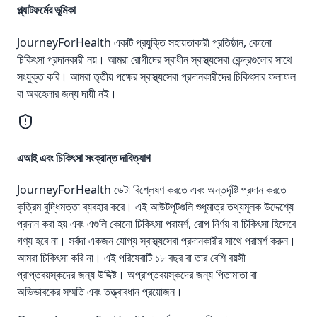
প্ল্যাটফর্মের ভূমিকা
JourneyForHealth একটি প্রযুক্তি সহায়তাকারী প্রতিষ্ঠান, কোনো
চিকিৎসা প্রদানকারী নয়। আমরা রোগীদের স্বাধীন স্বাস্থ্যসেবা কেন্দ্রগুলোর সাথে
সংযুক্ত করি। আমরা তৃতীয় পক্ষের স্বাস্থ্যসেবা প্রদানকারীদের চিকিৎসার ফলাফল
বা অবহেলার জন্য দায়ী নই।
এআই এবং চিকিৎসা সংক্রান্ত দাবিত্যাগ
JourneyForHealth ডেটা বিশ্লেষণ করতে এবং অন্তর্দৃষ্টি প্রদান করতে
কৃত্রিম বুদ্ধিমত্তা ব্যবহার করে। এই আউটপুটগুলি শুধুমাত্র তথ্যমূলক উদ্দেশ্যে
প্রদান করা হয় এবং এগুলি কোনো চিকিৎসা পরামর্শ, রোগ নির্ণয় বা চিকিৎসা হিসেবে
গণ্য হবে না। সর্বদা একজন যোগ্য স্বাস্থ্যসেবা প্রদানকারীর সাথে পরামর্শ করুন।
আমরা চিকিৎসা করি না। এই পরিষেবাটি ১৮ বছর বা তার বেশি বয়সী
প্রাপ্তবয়স্কদের জন্য উদ্দিষ্ট। অপ্রাপ্তবয়স্কদের জন্য পিতামাতা বা
অভিভাবকের সম্মতি এবং তত্ত্বাবধান প্রয়োজন।