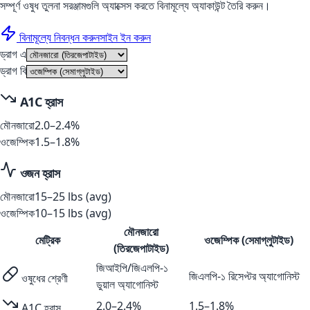
সম্পূর্ণ ওষুধ তুলনা সরঞ্জামগুলি অ্যাক্সেস করতে বিনামূল্যে অ্যাকাউন্ট তৈরি করুন।
বিনামূল্যে নিবন্ধন করুন
সাইন ইন করুন
ড্রাগ এ
ড্রাগ বি
A1C হ্রাস
মৌনজারো
2.0–2.4%
ওজেম্পিক
1.5–1.8%
ওজন হ্রাস
মৌনজারো
15–25 lbs (avg)
ওজেম্পিক
10–15 lbs (avg)
মৌনজারো
মেট্রিক
ওজেম্পিক (সেমাগ্লুটাইড)
(তিরজেপাটাইড)
জিআইপি/জিএলপি-১
জিএলপি-১ রিসেপ্টর অ্যাগোনিস্ট
ওষুধের শ্রেণী
ডুয়াল অ্যাগোনিস্ট
2.0–2.4%
1.5–1.8%
A1C হ্রাস