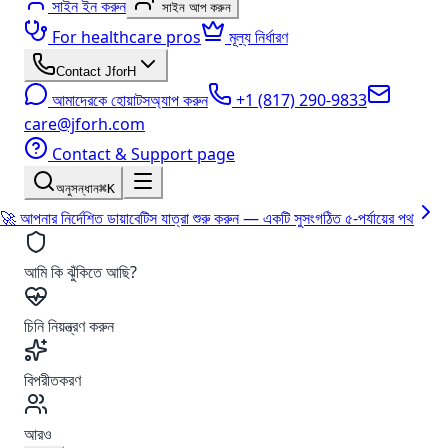
সাইন ইন করুন
সাইন আপ করুন
For healthcare pros
মূল্য নির্ধারণ
Contact JforH
আমাদেরকে হোয়াটসঅ্যাপ করুন
+1 (817) 290-9833
care@jforh.com
Contact & Support page
অনুসন্ধান
⌘K
🚀 আপনার নির্দেশিত ডায়াবেটিস যাত্রা শুরু করুন — একটি সুসংগঠিত ৫-পর্যায়ের পথ
আমি কি ঝুঁকিতে আছি?
চিনি নিয়ন্ত্রণ করুন
বিপরীতকরণ
আরও