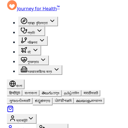
™
Journey for Health
স্বাস্থ্য বুদ্ধিমত্তা
পদ্ধতি
পরিকল্পনা
বই
পুনরুদ্ধার
সরবরাহকারীদের জন্য
বাংলা
हिन्दी
হিন্দি
বাংলা
বাংলা
తెలుగు
তেলুগু
தமிழ்
তামিল
मराठी
মারাঠি
ગુજરાતી
গুজরাটি
ಕನ್ನಡ
কন্নড়
ਪੰਜਾਬੀ
পাঞ্জাবি
മലയാളം
মালয়ালম
অ্যাকাউন্ট