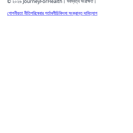
© ২০২৬ JourneyForHealth। সর্বস্বত্ব সংরক্ষিত।
গোপনীয়তা নীতি
পরিষেবার শর্তাবলী
চিকিৎসা সংক্রান্ত দাবিত্যাগ