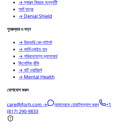
→ স্বাস্থ্য বিষয়ক অন্তর্দৃষ্টি
স্মার্ট যাত্রা
→ Denial Shield
পুনরুদ্ধার ও যত্ন
→ রিকভারি কো-পাইলট
→ কার্ডিওমাইন্ড হাব
→ পরিধানযোগ্য ড্যাশবোর্ড
জিনোমিক ঝুঁকি
→ হার্ট ওয়ারিয়র্স
→ Mental Health
যোগাযোগ করুন
care@jforh.com →
আমাদেরকে হোয়াটসঅ্যাপ করুন
+1
(817) 290-9833