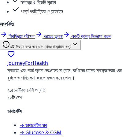
হৃদযন্ত্র ও কিডনি সুরক্ষা
পার্শ্ব প্রতিক্রিয়া প্রোফাইল
সম্পর্কিত
মিথস্ক্রিয়া পরীক্ষক
খরচের তুলনা
একটি প্রশ্ন জিজ্ঞাসা করুন
এটি কীভাবে কাজ করে এবং আরও বিস্তারিত তথ্য
JourneyForHealth
স্বচ্ছতা এবং স্মার্ট তুলনা সরঞ্জামের মাধ্যমে রোগীদের তাদের স্বাস্থ্যসেবার খরচ
বুঝতে ও পরিচালনা করতে সক্ষম করে তোলা।
২,৫০০টিরও বেশি পদ্ধতি
১০টি দেশ
ডায়াবেটিস
→ ডায়াবেটিস হাব
→ Glucose & CGM