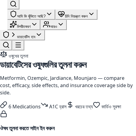
আমি কি ঝুঁকিতে আছি?
চিনি নিয়ন্ত্রণ করুন
বিপরীতকরণ
আরও
ডায়াবেটিস হাব
ওষুধের তুলনা
ডায়াবেটিসের ওষুধগুলির তুলনা করুন
Metformin, Ozempic, Jardiance, Mounjaro — compare
cost, efficacy, side effects, and insurance coverage side by
side.
6 Medications
A1C হ্রাস
খরচের তথ্য
কার্ডিও সুরক্ষা
ঔষধ তুলনা করতে সাইন ইন করুন