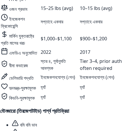
15–25 lbs (avg)
10–15 lbs (avg)
ওজন প্রভাব
ইনজেকশন
সপ্তাহে একবার
সপ্তাহে একবার
ফ্রিকোয়েন্সি
মার্কিন যুক্তরাষ্ট্রে
$1,000–$1,100
$900–$1,200
প্রতি মাসের খরচ
2022
2017
এফডিএ অনুমোদিত
স্তর ৪, পূর্বানুমতি
Tier 3–4, prior auth
বীমা কভারেজ
আবশ্যক
often required
ইনজেকশনযোগ্য (পেন)
ইনজেকশনযোগ্য (পেন)
ডেলিভারি পদ্ধতি
হ্যাঁ
হ্যাঁ
হৃদযন্ত্র-সুরক্ষামূলক
হ্যাঁ
হ্যাঁ
কিডনি-সুরক্ষামূলক
মৌনজারো (তিরজেপাটাইড)
পার্শ্ব প্রতিক্রিয়া
বমি বমি ভাব