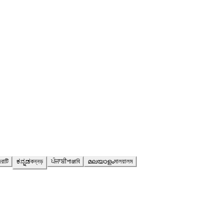
রাটি
ಕನ್ನಡ
কন্নড়
ਪੰਜਾਬੀ
পাঞ্জাবি
മലയാളം
মালয়ালম