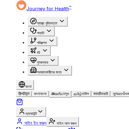
™
Journey for Health
স্বাস্থ্য বুদ্ধিমত্তা
পদ্ধতি
পরিকল্পনা
বই
পুনরুদ্ধার
সরবরাহকারীদের জন্য
বাংলা
हिन्दी
হিন্দি
বাংলা
বাংলা
తెలుగు
তেলুগু
தமிழ்
তামিল
मराठी
মারাঠি
ગુજરાતી
গুজ
অ্যাকাউন্ট
সাইন ইন করুন
সাইন আপ করুন