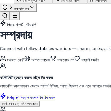
আমি কি ঝুঁকিতে আছি?
চিনি নিয়ন্ত্রণ করুন
বিপরীতকরণ
ডায়াবেটিস হাব
পিয়ার সাপোর্ট নেটওয়ার্ক
সম্প্রদায়
Connect with fellow diabetes warriors — share stories, as
সহায়তা গোষ্ঠী
দলগত চ্যালেঞ্জ
সাফল্যের গল্প
সহকর্মী সমর্থন
কমিউনিটি ব্যবহার করতে সাইন ইন করুন
ডায়াবেটিস ব্যবস্থাপনার ক্ষেত্রে পরামর্শ বিনিময়, প্রশ্ন জিজ্ঞাসা এবং একে অপরকে সম
বিনামূল্যে নিবন্ধন করুন
সাইন ইন করুন
পোস্ট করার জন্য সাইন আপ করুন