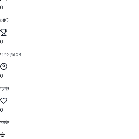
0
পোস্ট
0
সাফল্যের গল্প
0
প্রশ্ন
0
সমর্থন
🔵