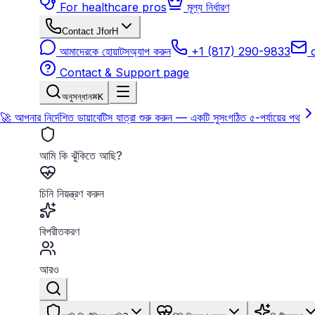
For healthcare pros
মূল্য নির্ধারণ
Contact JforH
আমাদেরকে হোয়াটসঅ্যাপ করুন
+1 (817) 290-9833
Contact & Support page
অনুসন্ধান
⌘K
🚀 আপনার নির্দেশিত ডায়াবেটিস যাত্রা শুরু করুন — একটি সুসংগঠিত ৫-পর্যায়ের পথ
আমি কি ঝুঁকিতে আছি?
চিনি নিয়ন্ত্রণ করুন
বিপরীতকরণ
আরও